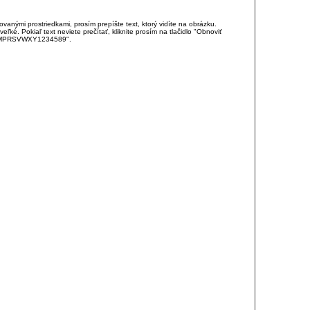
anými prostriedkami, prosím prepíšte text, ktorý vidíte na obrázku.
é. Pokiaľ text neviete prečítať, kliknite prosím na tlačidlo "Obnoviť
DJKMPRSVWXY1234589".