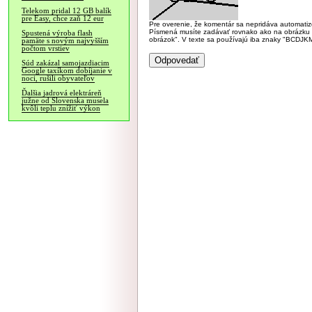
Telekom pridal 12 GB balík
pre Easy, chce zaň 12 eur
Pre overenie, že komentár sa nepridáva automatizov
Písmená musíte zadávať rovnako ako na obrázku veľk
Spustená výroba flash
obrázok". V texte sa používajú iba znaky "BC
pamäte s novým najvyšším
počtom vrstiev
Súd zakázal samojazdiacim
Google taxíkom dobíjanie v
noci, rušili obyvateľov
Ďalšia jadrová elektráreň
južne od Slovenska musela
kvôli teplu znížiť výkon