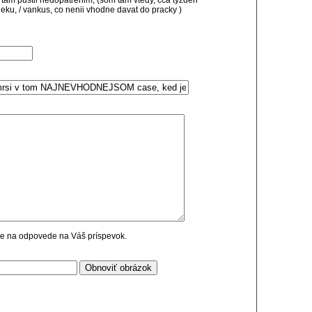
 tam pustil nedopatrenim, (som tam vtedy, cca tyzden
deku, / vankus, co nenii vhodne davat do pracky )
cie na odpovede na Váš príspevok.