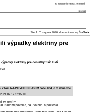
Za poslednú hodinu: 39 meraní
inzercia
Piatok, 7. augusta 2026, dnes má meniny
Štefánia
li výpadky elektriny pre
 výpadky elektriny pre desiatky tisíc ľudí
ateľ
.
rsi v tom NAJNEVHODNEJSOM case, ked je ta dana vec
 2024-07-17 12:45:10
j zo sprchy,
b. rurkami povolilo, sa uvolnilo, a pokleslo.