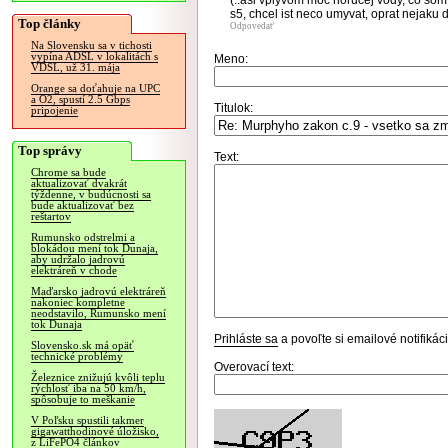
(..asi vplyvom moc horucej vody, co som
s5, chcel ist neco umyvat, oprat nejaku 
Top články
Odpovedať
Na Slovensku sa v tichosti
vypína ADSL v lokalitách s
Meno:
VDSL, už 31. mája
Orange sa doťahuje na UPC
a O2, spustí 2.5 Gbps
Titulok:
pripojenie
Top správy
Text:
Chrome sa bude
aktualizovať dvakrát
týždenne, v budúcnosti sa
bude aktualizovať bez
reštartov
Rumunsko odstrelmi a
blokádou mení tok Dunaja,
aby udržalo jadrovú
elektráreň v chode
Maďarsko jadrovú elektráreň
nakoniec kompletne
neodstavilo, Rumunsko mení
tok Dunaja
Prihláste sa
a povoľte si emailové notifiká
Slovensko.sk má opäť
technické problémy
Overovací text:
Železnice znižujú kvôli teplu
rýchlosť iba na 50 km/h,
spôsobuje to meškanie
V Poľsku spustili takmer
gigawatthodinové úložisko,
z LiFePO4 článkov