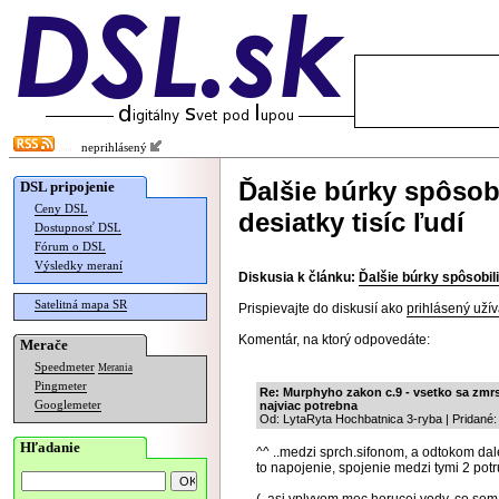
neprihlásený
Ďalšie búrky spôsobi
DSL pripojenie
Ceny DSL
desiatky tisíc ľudí
Dostupnosť DSL
Fórum o DSL
Výsledky meraní
Diskusia k článku:
Ďalšie búrky spôsobili
Satelitná mapa SR
Prispievajte do diskusií ako
prihlásený užív
Komentár, na ktorý odpovedáte:
Merače
Speedmeter
Merania
Pingmeter
Re: Murphyho zakon c.9 - vsetko sa zm
Googlemeter
najviac potrebna
Od: LytaRyta Hochbatnica 3-ryba | Pridané:
Hľadanie
^^ ..medzi sprch.sifonom, a odtokom dale
to napojenie, spojenie medzi tymi 2 potru