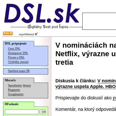
neprihlásený
V nomináciách n
DSL pripojenie
Ceny DSL
Netflix, výrazne 
Dostupnosť DSL
Fórum o DSL
tretia
Výsledky meraní
Satelitná mapa SR
Diskusia k článku:
V nomin
Merače
výrazne uspela Apple. HBO j
Speedmeter
Merania
Pingmeter
Googlemeter
Prispievajte do diskusií ako
p
Hľadanie
Komentár, na ktorý odpovedá