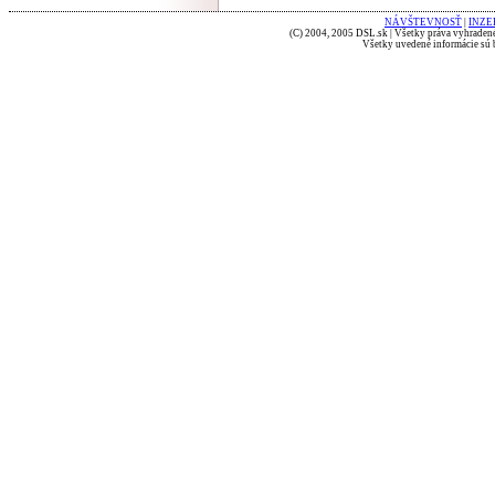
NÁVŠTEVNOSŤ
|
INZE
(C) 2004, 2005 DSL.sk | Všetky práva vyhradené
Všetky uvedené informácie sú b