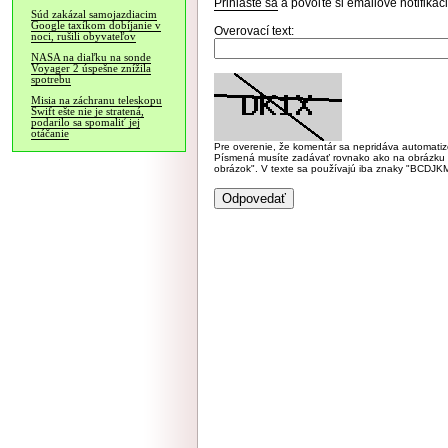
Prihláste sa
a povoľte si emailové notifiká
Súd zakázal samojazdiacim
Google taxíkom dobíjanie v
Overovací text:
noci, rušili obyvateľov
NASA na diaľku na sonde
Voyager 2 úspešne znížila
spotrebu
Misia na záchranu teleskopu
Swift ešte nie je stratená,
podarilo sa spomaliť jej
otáčanie
Pre overenie, že komentár sa nepridáva automatizov
Písmená musíte zadávať rovnako ako na obrázku veľk
obrázok". V texte sa používajú iba znaky "BC