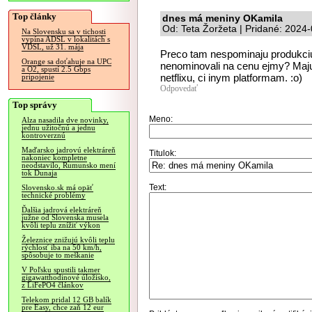
Top články
dnes má meniny OKamila
Od: Teta Žoržeta | Pridané: 2024
Na Slovensku sa v tichosti
vypína ADSL v lokalitách s
VDSL, už 31. mája
Preco tam nespominaju produkciu
Orange sa doťahuje na UPC
nenominovali na cenu ejmy? Maju 
a O2, spustí 2.5 Gbps
netflixu, ci inym platformam. :o)
pripojenie
Odpovedať
Top správy
Meno:
Alza nasadila dve novinky,
jednu užitočnú a jednu
kontroverznú
Maďarsko jadrovú elektráreň
Titulok:
nakoniec kompletne
neodstavilo, Rumunsko mení
tok Dunaja
Text:
Slovensko.sk má opäť
technické problémy
Ďalšia jadrová elektráreň
južne od Slovenska musela
kvôli teplu znížiť výkon
Železnice znižujú kvôli teplu
rýchlosť iba na 50 km/h,
spôsobuje to meškanie
V Poľsku spustili takmer
gigawatthodinové úložisko,
z LiFePO4 článkov
Telekom pridal 12 GB balík
pre Easy, chce zaň 12 eur