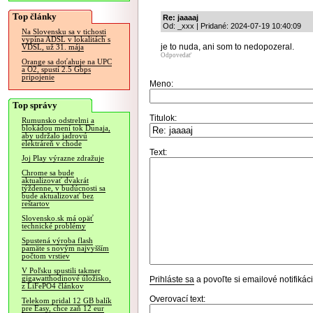
Top články
Re: jaaaaj
Od: _xxx | Pridané: 2024-07-19 10:40:09
Na Slovensku sa v tichosti
vypína ADSL v lokalitách s
je to nuda, ani som to nedopozeral.
VDSL, už 31. mája
Odpovedať
Orange sa doťahuje na UPC
a O2, spustí 2.5 Gbps
pripojenie
Meno:
Top správy
Titulok:
Rumunsko odstrelmi a
blokádou mení tok Dunaja,
aby udržalo jadrovú
elektráreň v chode
Text:
Joj Play výrazne zdražuje
Chrome sa bude
aktualizovať dvakrát
týždenne, v budúcnosti sa
bude aktualizovať bez
reštartov
Slovensko.sk má opäť
technické problémy
Spustená výroba flash
pamäte s novým najvyšším
počtom vrstiev
V Poľsku spustili takmer
gigawatthodinové úložisko,
Prihláste sa
a povoľte si emailové notifiká
z LiFePO4 článkov
Overovací text:
Telekom pridal 12 GB balík
pre Easy, chce zaň 12 eur