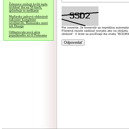
Železnice znižujú kvôli teplu
rýchlosť iba na 50 km/h,
spôsobuje to meškanie
Maďarsko jadrovú elektráreň
nakoniec kompletne
neodstavilo, Rumunsko mení
tok Dunaja
Pre overenie, že komentár sa nepridáva automatizov
Písmená musíte zadávať rovnako ako na obrázku veľk
Odštartovala nová séria
obrázok". V texte sa používajú iba znaky "BC
populárneho sci-fi Futurama