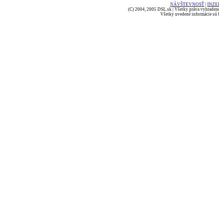
NÁVŠTEVNOSŤ
|
INZE
(C) 2004, 2005 DSL.sk | Všetky práva vyhradené
Všetky uvedené informácie sú b