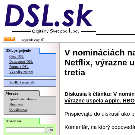
neprihlásený
V nomináciách n
DSL pripojenie
Ceny DSL
Netflix, výrazne 
Dostupnosť DSL
Fórum o DSL
tretia
Výsledky meraní
Satelitná mapa SR
Diskusia k článku:
V nomin
Merače
výrazne uspela Apple. HBO j
Speedmeter
Merania
Pingmeter
Googlemeter
Prispievajte do diskusií ako
p
Hľadanie
Komentár, na ktorý odpovedá