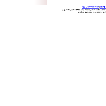
NÁVŠTEVNOSŤ
|
INZE
(C) 2004, 2005 DSL.sk | Všetky práva vyhradené
Všetky uvedené informácie sú b