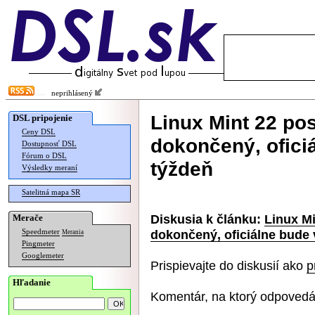
neprihlásený
Linux Mint 22 p
DSL pripojenie
Ceny DSL
dokončený, ofici
Dostupnosť DSL
Fórum o DSL
týždeň
Výsledky meraní
Satelitná mapa SR
Diskusia k článku:
Linux M
Merače
dokončený, oficiálne bude 
Speedmeter
Merania
Pingmeter
Googlemeter
Prispievajte do diskusií ako
p
Hľadanie
Komentár, na ktorý odpovedá