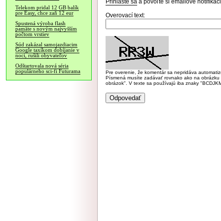
Prihláste sa
a povoľte si emailové notifiká
Telekom pridal 12 GB balík
pre Easy, chce zaň 12 eur
Overovací text:
Spustená výroba flash
pamäte s novým najvyšším
počtom vrstiev
Súd zakázal samojazdiacim
Google taxíkom dobíjanie v
noci, rušili obyvateľov
Odštartovala nová séria
populárneho sci-fi Futurama
Pre overenie, že komentár sa nepridáva automatizov
Písmená musíte zadávať rovnako ako na obrázku veľk
obrázok". V texte sa používajú iba znaky "BC