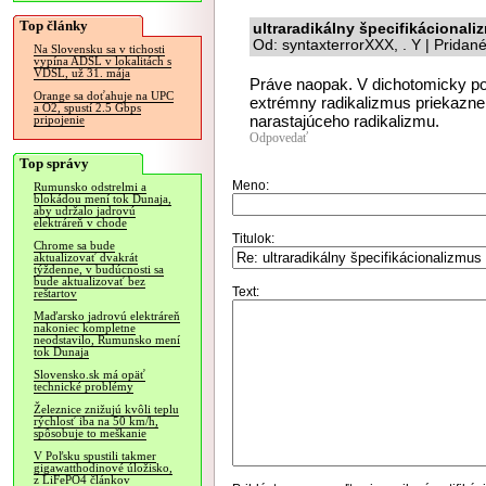
Top články
ultraradikálny špecifikácionali
Od: syntaxterrorXXX, . Y | Pridan
Na Slovensku sa v tichosti
vypína ADSL v lokalitách s
VDSL, už 31. mája
Práve naopak. V dichotomicky pos
Orange sa doťahuje na UPC
extrémny radikalizmus priekazne
a O2, spustí 2.5 Gbps
narastajúceho radikalizmu.
pripojenie
Odpovedať
Top správy
Meno:
Rumunsko odstrelmi a
blokádou mení tok Dunaja,
aby udržalo jadrovú
elektráreň v chode
Titulok:
Chrome sa bude
aktualizovať dvakrát
týždenne, v budúcnosti sa
bude aktualizovať bez
Text:
reštartov
Maďarsko jadrovú elektráreň
nakoniec kompletne
neodstavilo, Rumunsko mení
tok Dunaja
Slovensko.sk má opäť
technické problémy
Železnice znižujú kvôli teplu
rýchlosť iba na 50 km/h,
spôsobuje to meškanie
V Poľsku spustili takmer
gigawatthodinové úložisko,
z LiFePO4 článkov