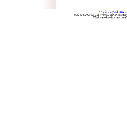
NÁVŠTEVNOSŤ
|
INZE
(C) 2004, 2005 DSL.sk | Všetky práva vyhradené
Všetky uvedené informácie sú b