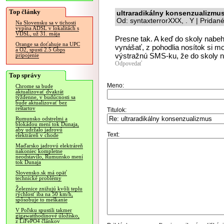
Top články
ultraradikálny konsenzualizmu
Od: syntaxterrorXXX, . Y | Pridan
Na Slovensku sa v tichosti
vypína ADSL v lokalitách s
VDSL, už 31. mája
Presne tak. A keď do skoly nabeh
Orange sa doťahuje na UPC
vynášať, z pohodlia nosítok si 
a O2, spustí 2.5 Gbps
výstražnú SMS-ku, že do skoly n
pripojenie
Odpovedať
Top správy
Meno:
Chrome sa bude
aktualizovať dvakrát
týždenne, v budúcnosti sa
bude aktualizovať bez
reštartov
Titulok:
Rumunsko odstrelmi a
blokádou mení tok Dunaja,
aby udržalo jadrovú
Text:
elektráreň v chode
Maďarsko jadrovú elektráreň
nakoniec kompletne
neodstavilo, Rumunsko mení
tok Dunaja
Slovensko.sk má opäť
technické problémy
Železnice znižujú kvôli teplu
rýchlosť iba na 50 km/h,
spôsobuje to meškanie
V Poľsku spustili takmer
gigawatthodinové úložisko,
z LiFePO4 článkov