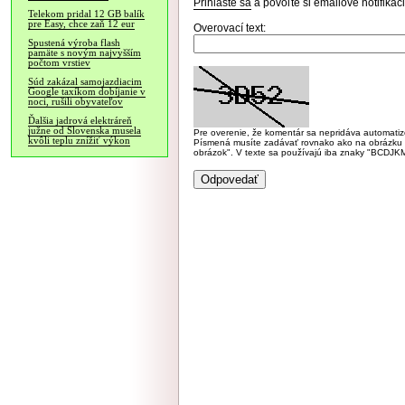
Prihláste sa
a povoľte si emailové notifiká
Telekom pridal 12 GB balík
pre Easy, chce zaň 12 eur
Overovací text:
Spustená výroba flash
pamäte s novým najvyšším
počtom vrstiev
Súd zakázal samojazdiacim
Google taxíkom dobíjanie v
noci, rušili obyvateľov
Ďalšia jadrová elektráreň
južne od Slovenska musela
Pre overenie, že komentár sa nepridáva automatizov
kvôli teplu znížiť výkon
Písmená musíte zadávať rovnako ako na obrázku veľk
obrázok". V texte sa používajú iba znaky "BC