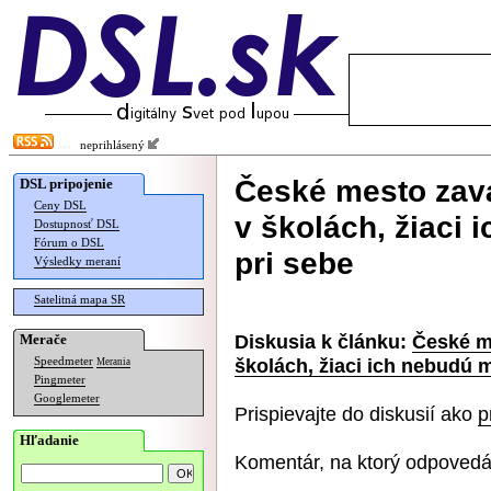
neprihlásený
České mesto zavá
DSL pripojenie
Ceny DSL
v školách, žiaci
Dostupnosť DSL
Fórum o DSL
pri sebe
Výsledky meraní
Satelitná mapa SR
Diskusia k článku:
České m
Merače
školách, žiaci ich nebudú 
Speedmeter
Merania
Pingmeter
Googlemeter
Prispievajte do diskusií ako
p
Hľadanie
Komentár, na ktorý odpovedá