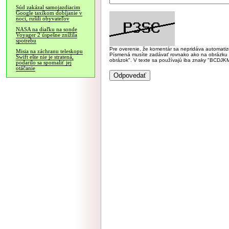
Súd zakázal samojazdiacim
Google taxíkom dobíjanie v
noci, rušili obyvateľov
NASA na diaľku na sonde
Voyager 2 úspešne znížila
spotrebu
Pre overenie, že komentár sa nepridáva automatizov
Misia na záchranu teleskopu
Písmená musíte zadávať rovnako ako na obrázku veľk
Swift ešte nie je stratená,
obrázok". V texte sa používajú iba znaky "BC
podarilo sa spomaliť jej
otáčanie