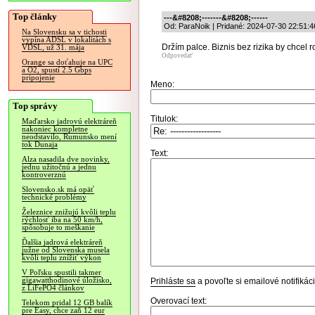
Top články
---&#8208;-------&#8208;------
Od: ParaNoik | Pridané: 2024-07-30 22:51:4
Na Slovensku sa v tichosti
vypína ADSL v lokalitách s
Držím palce. Biznis bez rizika by chcel r
VDSL, už 31. mája
Odpovedať
Orange sa doťahuje na UPC
a O2, spustí 2.5 Gbps
pripojenie
Meno:
Top správy
Titulok:
Maďarsko jadrovú elektráreň
nakoniec kompletne
neodstavilo, Rumunsko mení
tok Dunaja
Text:
Alza nasadila dve novinky,
jednu užitočnú a jednu
kontroverznú
Slovensko.sk má opäť
technické problémy
Železnice znižujú kvôli teplu
rýchlosť iba na 50 km/h,
spôsobuje to meškanie
Ďalšia jadrová elektráreň
južne od Slovenska musela
kvôli teplu znížiť výkon
V Poľsku spustili takmer
gigawatthodinové úložisko,
Prihláste sa
a povoľte si emailové notifiká
z LiFePO4 článkov
Overovací text:
Telekom pridal 12 GB balík
pre Easy, chce zaň 12 eur