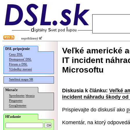
neprihlásený
Veľké americké a
DSL pripojenie
Ceny DSL
IT incident náhr
Dostupnosť DSL
Fórum o DSL
Microsoftu
Výsledky meraní
Satelitná mapa SR
Diskusia k článku:
Veľké am
Merače
incident náhradu škody od
Speedmeter
Merania
Pingmeter
Googlemeter
Prispievajte do diskusií ako
p
Hľadanie
Komentár, na ktorý odpovedá