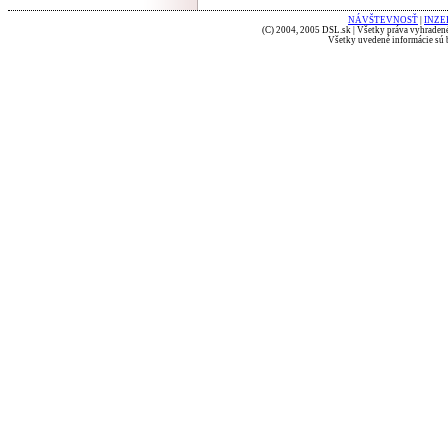
NÁVŠTEVNOSŤ
|
INZE
(C) 2004, 2005 DSL.sk | Všetky práva vyhradené
Všetky uvedené informácie sú b