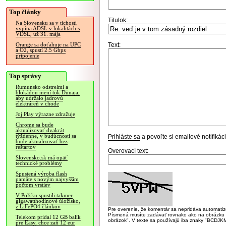
Top články
Titulok:
Na Slovensku sa v tichosti
vypína ADSL v lokalitách s
VDSL, už 31. mája
Text:
Orange sa doťahuje na UPC
a O2, spustí 2.5 Gbps
pripojenie
Top správy
Rumunsko odstrelmi a
blokádou mení tok Dunaja,
aby udržalo jadrovú
elektráreň v chode
Joj Play výrazne zdražuje
Chrome sa bude
aktualizovať dvakrát
týždenne, v budúcnosti sa
Prihláste sa
a povoľte si emailové notifiká
bude aktualizovať bez
reštartov
Overovací text:
Slovensko.sk má opäť
technické problémy
Spustená výroba flash
pamäte s novým najvyšším
počtom vrstiev
V Poľsku spustili takmer
gigawatthodinové úložisko,
z LiFePO4 článkov
Pre overenie, že komentár sa nepridáva automatizov
Písmená musíte zadávať rovnako ako na obrázku veľk
Telekom pridal 12 GB balík
obrázok". V texte sa používajú iba znaky "BC
pre Easy, chce zaň 12 eur