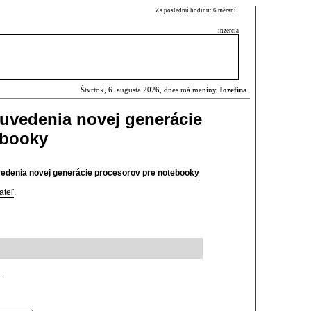
Za poslednú hodinu: 6 meraní
inzercia
Štvrtok, 6. augusta 2026, dnes má meniny
Jozefína
 uvedenia novej generácie
ebooky
vedenia novej generácie procesorov pre notebooky
ateľ
.
.