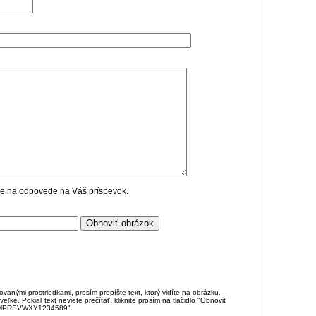
cie na odpovede na Váš príspevok.
anými prostriedkami, prosím prepíšte text, ktorý vidíte na obrázku.
é. Pokiaľ text neviete prečítať, kliknite prosím na tlačidlo "Obnoviť
DJKMPRSVWXY1234589".