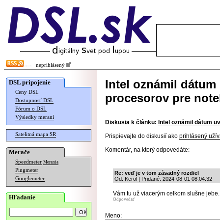
neprihlásený
Intel oznámil dátum
DSL pripojenie
Ceny DSL
procesorov pre not
Dostupnosť DSL
Fórum o DSL
Výsledky meraní
Diskusia k článku:
Intel oznámil dátum u
Satelitná mapa SR
Prispievajte do diskusií ako
prihlásený užív
Komentár, na ktorý odpovedáte:
Merače
Speedmeter
Merania
Pingmeter
Re: veď je v tom zásadný rozdiel
Googlemeter
Od: Kerol | Pridané: 2024-08-01 08:04:32
Vám tu už viacerým celkom slušne jebe..
Hľadanie
Odpovedať
Meno: