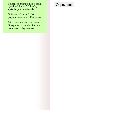
Železnice znižujú kvôli teplu
rýchlosť iba na 50 km/h,
spôsobuje to meškanie
Odštartovala nová séria
populárneho sci-fi Futurama
Súd zakázal samojazdiacim
Google taxíkom dobíjanie v
noci, rušili obyvateľov
NÁVŠTEVNOSŤ
|
INZE