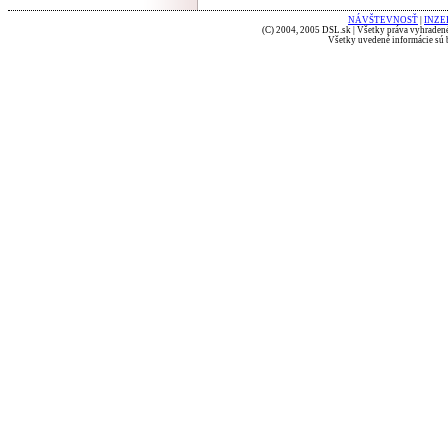
NÁVŠTEVNOSŤ
|
INZE
(C) 2004, 2005 DSL.sk | Všetky práva vyhradené
Všetky uvedené informácie sú b