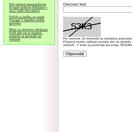
Overovací text:
Súd zakázal samojazdiacim
Google taxíkom dobíjanie v
noci, rušili obyvateľov
NASA na diaľku na sonde
Voyager 2 úspešne znížila
spotrebu
Misia na záchranu teleskopu
Swift ešte nie je stratená,
podarilo sa spomaliť jej
Pre overenie, že komentár sa nepridáva automatizov
otáčanie
Písmená musíte zadávať rovnako ako na obrázku veľk
obrázok". V texte sa používajú iba znaky "BC