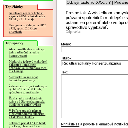
Od: syntaxterrorXXX, . Y | Pridan
Top články
Presne tak. A výsledkom zamyslen
Na Slovensku sa v tichosti
vypína ADSL v lokalitách s
právami spotrebiteľa mali lepšie 
VDSL, už 31. mája
ostane len pozerať alebo vstúpi d
Orange sa doťahuje na UPC
spravodlivo vyjebávať.
a O2, spustí 2.5 Gbps
Odpovedať
pripojenie
Top správy
Meno:
Alza nasadila dve novinky,
jednu užitočnú a jednu
kontroverznú
Titulok:
Maďarsko jadrovú elektráreň
nakoniec kompletne
neodstavilo, Rumunsko mení
tok Dunaja
Text:
Slovensko.sk má opäť
technické problémy
Železnice znižujú kvôli teplu
rýchlosť iba na 50 km/h,
spôsobuje to meškanie
Ďalšia jadrová elektráreň
južne od Slovenska musela
kvôli teplu znížiť výkon
V Poľsku spustili takmer
gigawatthodinové úložisko,
z LiFePO4 článkov
Telekom pridal 12 GB balík
Prihláste sa
a povoľte si emailové notifiká
pre Easy, chce zaň 12 eur