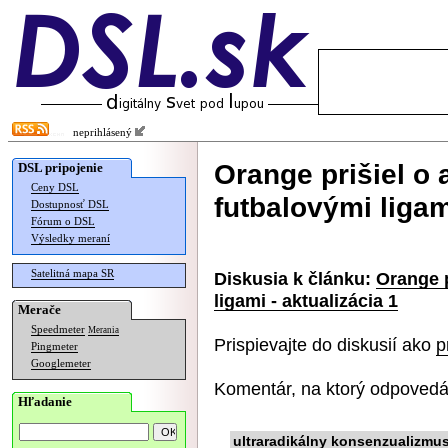
neprihlásený
Orange prišiel o 
DSL pripojenie
Ceny DSL
futbalovými ligam
Dostupnosť DSL
Fórum o DSL
Výsledky meraní
Satelitná mapa SR
Diskusia k článku:
Orange p
ligami - aktualizácia 1
Merače
Speedmeter
Merania
Prispievajte do diskusií ako
p
Pingmeter
Googlemeter
Komentár, na ktorý odpovedá
Hľadanie
ultraradikálny konsenzualizmu