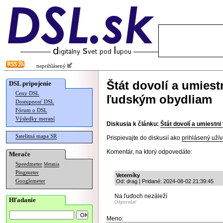
neprihlásený
Štát dovolí a umiestn
DSL pripojenie
Ceny DSL
ľudským obydliam
Dostupnosť DSL
Fórum o DSL
Výsledky meraní
Diskusia k článku:
Štát dovolí a umiestn
Satelitná mapa SR
Prispievajte do diskusií ako
prihlásený užív
Komentár, na ktorý odpovedáte:
Merače
Speedmeter
Merania
Pingmeter
Veterníky
Googlemeter
Od: drag | Pridané: 2024-08-02 21:39:45
Na ľuďoch nezáleží
Hľadanie
Odpovedať
Meno: