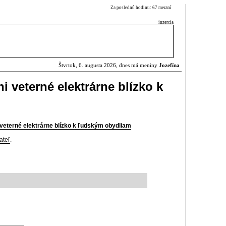
Za poslednú hodinu: 67 meraní
inzercia
Štvrtok, 6. augusta 2026, dnes má meniny
Jozefína
i veterné elektrárne blízko k
i veterné elektrárne blízko k ľudským obydliam
ateľ
.