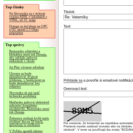
Top články
Titulok:
Na Slovensku sa v tichosti
vypína ADSL v lokalitách s
VDSL, už 31. mája
Text:
Orange sa doťahuje na UPC
a O2, spustí 2.5 Gbps
pripojenie
Top správy
Rumunsko odstrelmi a
blokádou mení tok Dunaja,
aby udržalo jadrovú
elektráreň v chode
Joj Play výrazne zdražuje
Chrome sa bude
aktualizovať dvakrát
týždenne, v budúcnosti sa
Prihláste sa
a povoľte si emailové notifiká
bude aktualizovať bez
reštartov
Overovací text:
Slovensko.sk má opäť
technické problémy
Maďarsko jadrovú elektráreň
nakoniec kompletne
neodstavilo, Rumunsko mení
tok Dunaja
Železnice znižujú kvôli teplu
rýchlosť iba na 50 km/h,
Pre overenie, že komentár sa nepridáva automatizov
spôsobuje to meškanie
Písmená musíte zadávať rovnako ako na obrázku veľk
obrázok". V texte sa používajú iba znaky "BC
V Poľsku spustili takmer