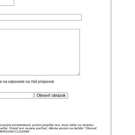
cie na odpovede na Váš príspevok.
anými prostriedkami, prosím prepíšte text, ktorý vidíte na obrázku.
é. Pokiaľ text neviete prečítať, kliknite prosím na tlačidlo "Obnoviť
DJKMPRSVWXY1234589".