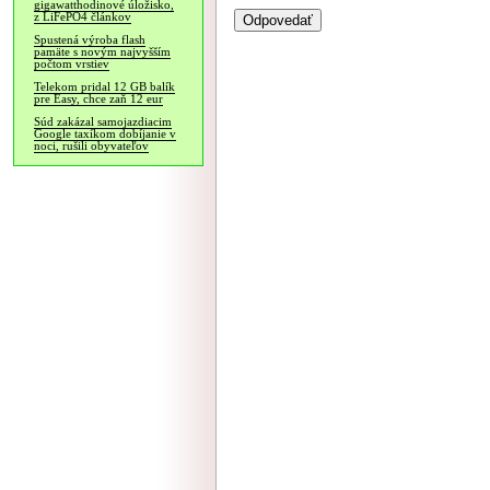
gigawatthodinové úložisko,
z LiFePO4 článkov
Spustená výroba flash
pamäte s novým najvyšším
počtom vrstiev
Telekom pridal 12 GB balík
pre Easy, chce zaň 12 eur
Súd zakázal samojazdiacim
Google taxíkom dobíjanie v
noci, rušili obyvateľov