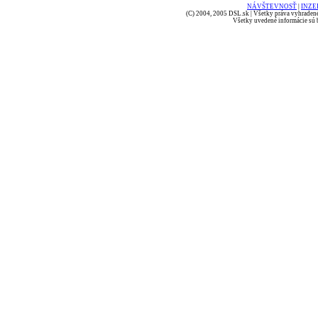
NÁVŠTEVNOSŤ
|
INZE
(C) 2004, 2005 DSL.sk | Všetky práva vyhradené
Všetky uvedené informácie sú b