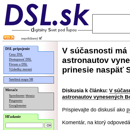
neprihlásený
V súčasnosti má 
DSL pripojenie
Ceny DSL
astronautov vyn
Dostupnosť DSL
Fórum o DSL
prinesie naspäť
Výsledky meraní
Satelitná mapa SR
Diskusia k článku:
V súčasn
Merače
astronautov vynesených B
Speedmeter
Merania
Pingmeter
Googlemeter
Prispievajte do diskusií ako
p
Hľadanie
Komentár, na ktorý odpovedá