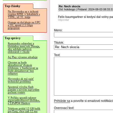
Top články
Re: Nech skocia
Od: holobogo | Pridané: 2024-08-03 08:33:3
Na Slovensku sa v tichosti
vypína ADSL v lokalitách s
Felix baumgartner si kedysi dal volny pad
VDSL, už 31. mája
Odpovedať
Orange sa doťahuje na UPC
a O2, spustí 2.5 Gbps
pripojenie
Meno:
Top správy
Titulok:
Rumunsko odstrelmi a
blokádou mení tok Dunaja,
aby udržalo jadrovú
elektráreň v chode
Text:
Joj Play výrazne zdražuje
Chrome sa bude
aktualizovať dvakrát
týždenne, v budúcnosti sa
bude aktualizovať bez
reštartov
Slovensko.sk má opäť
technické problémy
Spustená výroba flash
pamäte s novým najvyšším
počtom vrstiev
V Poľsku spustili takmer
gigawatthodinové úložisko,
Prihláste sa
a povoľte si emailové notifiká
z LiFePO4 článkov
Overovací text:
Telekom pridal 12 GB balík
pre Easy, chce zaň 12 eur