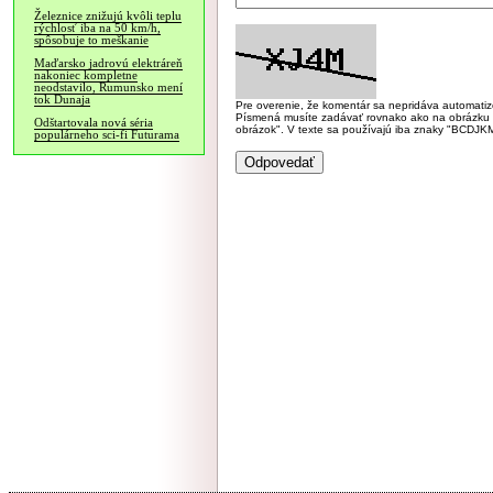
Železnice znižujú kvôli teplu
rýchlosť iba na 50 km/h,
spôsobuje to meškanie
Maďarsko jadrovú elektráreň
nakoniec kompletne
neodstavilo, Rumunsko mení
tok Dunaja
Pre overenie, že komentár sa nepridáva automatizov
Písmená musíte zadávať rovnako ako na obrázku veľk
Odštartovala nová séria
obrázok". V texte sa používajú iba znaky "BC
populárneho sci-fi Futurama