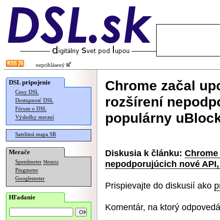
neprihlásený
Chrome začal up
DSL pripojenie
Ceny DSL
rozšírení nepodpo
Dostupnosť DSL
Fórum o DSL
populárny uBlock
Výsledky meraní
Satelitná mapa SR
Diskusia k článku:
Chrome 
Merače
nepodporujúcich nové API, 
Speedmeter
Merania
Pingmeter
Googlemeter
Prispievajte do diskusií ako
p
Hľadanie
Komentár, na ktorý odpovedá