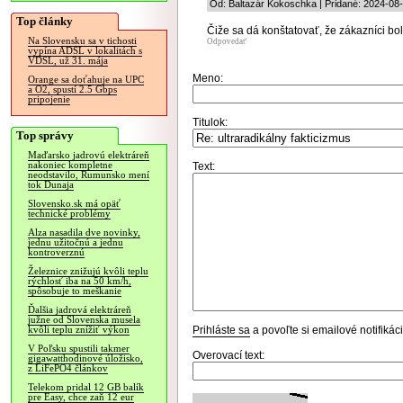
Od: Baltazár Kokoschka | Pridané: 2024-08
Top články
Čiže sa dá konštatovať, že zákazníci boli
Na Slovensku sa v tichosti
Odpovedať
vypína ADSL v lokalitách s
VDSL, už 31. mája
Meno:
Orange sa doťahuje na UPC
a O2, spustí 2.5 Gbps
pripojenie
Titulok:
Top správy
Maďarsko jadrovú elektráreň
nakoniec kompletne
Text:
neodstavilo, Rumunsko mení
tok Dunaja
Slovensko.sk má opäť
technické problémy
Alza nasadila dve novinky,
jednu užitočnú a jednu
kontroverznú
Železnice znižujú kvôli teplu
rýchlosť iba na 50 km/h,
spôsobuje to meškanie
Ďalšia jadrová elektráreň
južne od Slovenska musela
Prihláste sa
a povoľte si emailové notifiká
kvôli teplu znížiť výkon
V Poľsku spustili takmer
Overovací text:
gigawatthodinové úložisko,
z LiFePO4 článkov
Telekom pridal 12 GB balík
pre Easy, chce zaň 12 eur