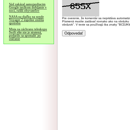
Súd zakázal samojazdiacim
Google taxíkom dobíjanie v
noci, rušili obyvateľov
NASA na diaľku na sonde
Pre overenie, že komentár sa nepridáva automatizov
Voyager 2 úspešne znížila
Písmená musíte zadávať rovnako ako na obrázku veľk
spotrebu
obrázok". V texte sa používajú iba znaky "BC
Misia na záchranu teleskopu
Swift ešte nie je stratená,
podarilo sa spomaliť jej
otáčanie