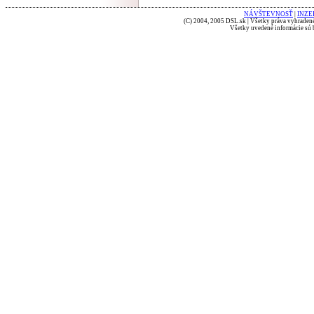
NÁVŠTEVNOSŤ
|
INZE
(C) 2004, 2005 DSL.sk | Všetky práva vyhradené
Všetky uvedené informácie sú b