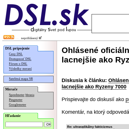
neprihlásený
Ohlásené oficiál
DSL pripojenie
Ceny DSL
lacnejšie ako Ry
Dostupnosť DSL
Fórum o DSL
Výsledky meraní
Satelitná mapa SR
Diskusia k článku:
Ohlásené
lacnejšie ako Ryzeny 7000
Merače
Speedmeter
Merania
Prispievajte do diskusií ako
p
Pingmeter
Googlemeter
Komentár, na ktorý odpovedá
Hľadanie
Re: ultraradikálny fakticizmus