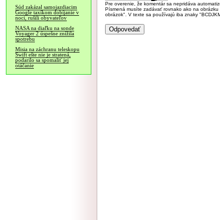
Pre overenie, že komentár sa nepridáva automatizov
Súd zakázal samojazdiacim
Písmená musíte zadávať rovnako ako na obrázku veľk
Google taxíkom dobíjanie v
obrázok". V texte sa používajú iba znaky "BC
noci, rušili obyvateľov
NASA na diaľku na sonde
Voyager 2 úspešne znížila
spotrebu
Misia na záchranu teleskopu
Swift ešte nie je stratená,
podarilo sa spomaliť jej
otáčanie