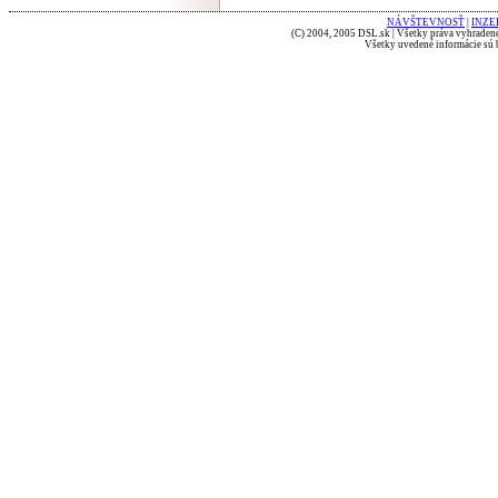
NÁVŠTEVNOSŤ
|
INZE
(C) 2004, 2005 DSL.sk | Všetky práva vyhradené
Všetky uvedené informácie sú b