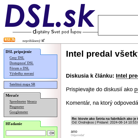
neprihlásený
Intel predal všet
DSL pripojenie
Ceny DSL
Dostupnosť DSL
Fórum o DSL
Výsledky meraní
Diskusia k článku:
Intel pr
Satelitná mapa SR
Prispievajte do diskusií ako
p
Merače
Komentár, na ktorý odpovedá
Speedmeter
Merania
Pingmeter
Googlemeter
Re: ktovie ako šetria na fabrikách ako je
Od: Ondrejkoo | Pridané: 2024-08-14 10:53:
Hľadanie
ano
Odpovedať