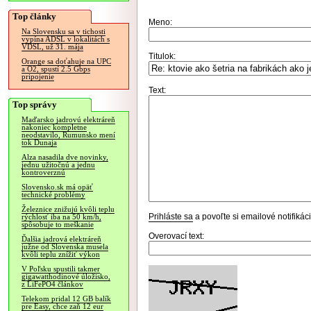
Top články
Meno:
Na Slovensku sa v tichosti
vypína ADSL v lokalitách s
VDSL, už 31. mája
Titulok:
Orange sa doťahuje na UPC
a O2, spustí 2.5 Gbps
pripojenie
Text:
Top správy
Maďarsko jadrovú elektráreň
nakoniec kompletne
neodstavilo, Rumunsko mení
tok Dunaja
Alza nasadila dve novinky,
jednu užitočnú a jednu
kontroverznú
Slovensko.sk má opäť
technické problémy
Železnice znižujú kvôli teplu
Prihláste sa
a povoľte si emailové notifiká
rýchlosť iba na 50 km/h,
spôsobuje to meškanie
Overovací text:
Ďalšia jadrová elektráreň
južne od Slovenska musela
kvôli teplu znížiť výkon
V Poľsku spustili takmer
gigawatthodinové úložisko,
z LiFePO4 článkov
Telekom pridal 12 GB balík
pre Easy, chce zaň 12 eur