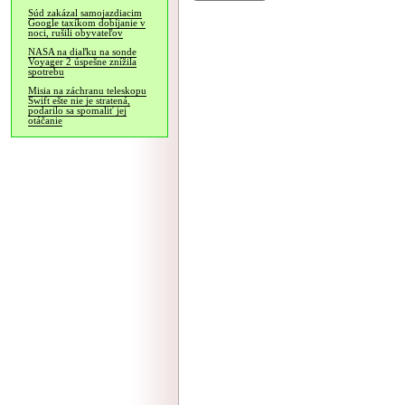
Súd zakázal samojazdiacim
Google taxíkom dobíjanie v
noci, rušili obyvateľov
NASA na diaľku na sonde
Voyager 2 úspešne znížila
spotrebu
Misia na záchranu teleskopu
Swift ešte nie je stratená,
podarilo sa spomaliť jej
otáčanie