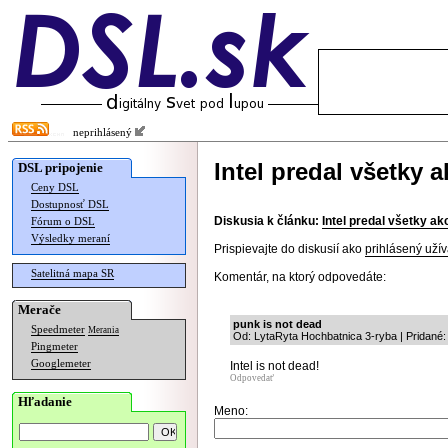
neprihlásený
Intel predal všetky 
DSL pripojenie
Ceny DSL
Dostupnosť DSL
Diskusia k článku:
Intel predal všetky a
Fórum o DSL
Výsledky meraní
Prispievajte do diskusií ako
prihlásený užív
Satelitná mapa SR
Komentár, na ktorý odpovedáte:
Merače
punk is not dead
Speedmeter
Merania
Od: LytaRyta Hochbatnica 3-ryba | Pridané:
Pingmeter
Googlemeter
Intel is not dead!
Odpovedať
Hľadanie
Meno: