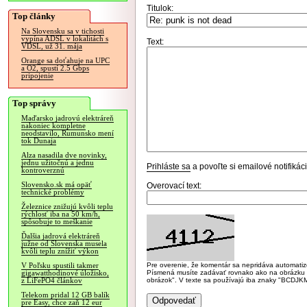
Titulok:
Top články
Na Slovensku sa v tichosti
vypína ADSL v lokalitách s
Text:
VDSL, už 31. mája
Orange sa doťahuje na UPC
a O2, spustí 2.5 Gbps
pripojenie
Top správy
Maďarsko jadrovú elektráreň
nakoniec kompletne
neodstavilo, Rumunsko mení
tok Dunaja
Alza nasadila dve novinky,
jednu užitočnú a jednu
Prihláste sa
a povoľte si emailové notifiká
kontroverznú
Slovensko.sk má opäť
Overovací text:
technické problémy
Železnice znižujú kvôli teplu
rýchlosť iba na 50 km/h,
spôsobuje to meškanie
Ďalšia jadrová elektráreň
južne od Slovenska musela
kvôli teplu znížiť výkon
Pre overenie, že komentár sa nepridáva automatizov
V Poľsku spustili takmer
Písmená musíte zadávať rovnako ako na obrázku veľk
gigawatthodinové úložisko,
obrázok". V texte sa používajú iba znaky "BC
z LiFePO4 článkov
Telekom pridal 12 GB balík
pre Easy, chce zaň 12 eur