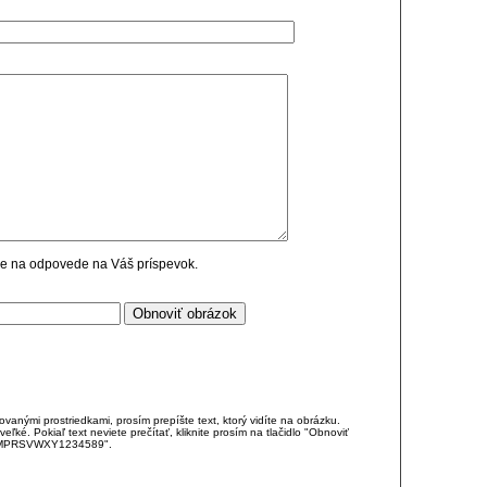
cie na odpovede na Váš príspevok.
anými prostriedkami, prosím prepíšte text, ktorý vidíte na obrázku.
é. Pokiaľ text neviete prečítať, kliknite prosím na tlačidlo "Obnoviť
DJKMPRSVWXY1234589".