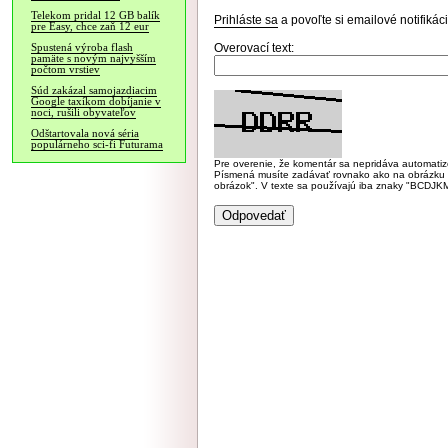
Telekom pridal 12 GB balík
Prihláste sa
a povoľte si emailové notifiká
pre Easy, chce zaň 12 eur
Overovací text:
Spustená výroba flash
pamäte s novým najvyšším
počtom vrstiev
Súd zakázal samojazdiacim
Google taxíkom dobíjanie v
noci, rušili obyvateľov
Odštartovala nová séria
populárneho sci-fi Futurama
Pre overenie, že komentár sa nepridáva automatizov
Písmená musíte zadávať rovnako ako na obrázku veľk
obrázok". V texte sa používajú iba znaky "BC