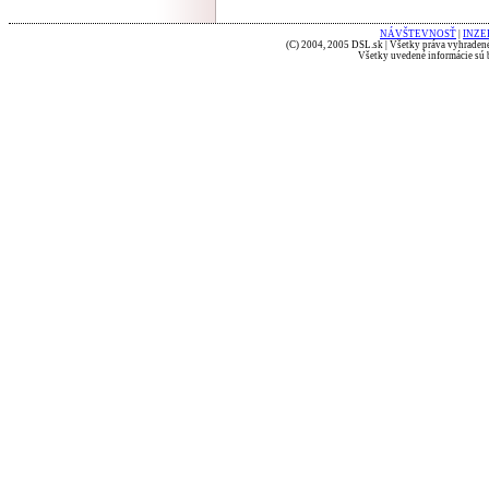
NÁVŠTEVNOSŤ
|
INZE
(C) 2004, 2005 DSL.sk | Všetky práva vyhradené
Všetky uvedené informácie sú b