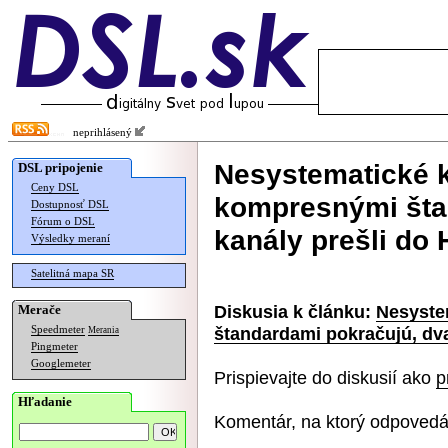
neprihlásený
Nesystematické 
DSL pripojenie
Ceny DSL
kompresnými šta
Dostupnosť DSL
Fórum o DSL
kanály prešli do 
Výsledky meraní
Satelitná mapa SR
Diskusia k článku:
Nesyste
Merače
štandardami pokračujú, dva
Speedmeter
Merania
Pingmeter
Googlemeter
Prispievajte do diskusií ako
p
Hľadanie
Komentár, na ktorý odpovedá