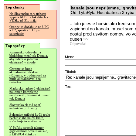
Top články
kanale jsou neprijemne,, gravi
Od: LytaRyta Hochbatnica 3-ryba 
Na Slovensku sa v tichosti
vypína ADSL v lokalitách s
VDSL, už 31. mája
.. toto je este horsie ako ked som
Orange sa doťahuje na UPC
zapichnul do kanala. musel som r
a O2, spustí 2.5 Gbps
dostal pred usvitom domov, vo v
pripojenie
queen ~~
Odpovedať
Top správy
Rumunsko odstrelmi a
blokádou mení tok Dunaja,
Meno:
aby udržalo jadrovú
elektráreň v chode
Chrome sa bude
Titulok:
aktualizovať dvakrát
týždenne, v budúcnosti sa
bude aktualizovať bez
reštartov
Text:
Maďarsko jadrovú elektráreň
nakoniec kompletne
neodstavilo, Rumunsko mení
tok Dunaja
Slovensko.sk má opäť
technické problémy
Železnice znižujú kvôli teplu
rýchlosť iba na 50 km/h,
spôsobuje to meškanie
V Poľsku spustili takmer
gigawatthodinové úložisko,
z LiFePO4 článkov