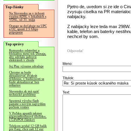
Pjetro de, uvedom si ze ide o Cin
Top články
zvysuju ciselka na PR materialo
Na Slovensku sa v tichosti
nabijacky.
vypína ADSL v lokalitách s
VDSL, už 31. mája
Z nabijacky leze teda max 298W. 
Orange sa doťahuje na UPC
a O2, spustí 2.5 Gbps
kable, telefon ani baterky nestihnu
pripojenie
nechcel by som.
Top správy
Rumunsko odstrelmi a
Odpovedať
blokádou mení tok Dunaja,
aby udržalo jadrovú
elektráreň v chode
Meno:
Joj Play výrazne zdražuje
Chrome sa bude
aktualizovať dvakrát
Titulok:
týždenne, v budúcnosti sa
bude aktualizovať bez
reštartov
Slovensko.sk má opäť
Text:
technické problémy
Spustená výroba flash
pamäte s novým najvyšším
počtom vrstiev
V Poľsku spustili takmer
gigawatthodinové úložisko,
z LiFePO4 článkov
Telekom pridal 12 GB balík
pre Easy, chce zaň 12 eur