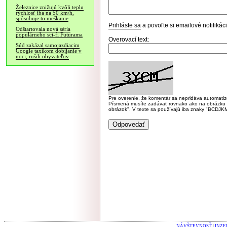
Železnice znižujú kvôli teplu
rýchlosť iba na 50 km/h,
spôsobuje to meškanie
Prihláste sa
a povoľte si emailové notifiká
Odštartovala nová séria
populárneho sci-fi Futurama
Overovací text:
Súd zakázal samojazdiacim
Google taxíkom dobíjanie v
noci, rušili obyvateľov
Pre overenie, že komentár sa nepridáva automatizov
Písmená musíte zadávať rovnako ako na obrázku veľk
obrázok". V texte sa používajú iba znaky "BC
NÁVŠTEVNOSŤ
|
INZE