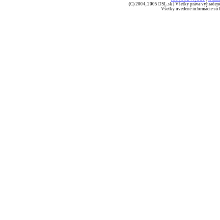
(C) 2004, 2005 DSL.sk | Všetky práva vyhradené
Všetky uvedené informácie sú b