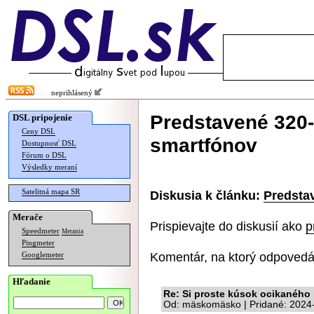
neprihlásený
Predstavené 320-
DSL pripojenie
Ceny DSL
smartfónov
Dostupnosť DSL
Fórum o DSL
Výsledky meraní
Satelitná mapa SR
Diskusia k článku:
Predsta
Merače
Prispievajte do diskusií ako
p
Speedmeter
Merania
Pingmeter
Komentár, na ktorý odpovedá
Googlemeter
Hľadanie
Re: Si proste kúsok ocikaného
Od: mäskomäsko | Pridané: 2024