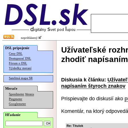
neprihlásený
Užívateľské rozh
DSL pripojenie
Ceny DSL
zhodiť napísaním
Dostupnosť DSL
Fórum o DSL
Výsledky meraní
Satelitná mapa SR
Diskusia k článku:
Užívateľ
napísaním štyroch znakov
Merače
Speedmeter
Merania
Prispievajte do diskusií ako
p
Pingmeter
Googlemeter
Komentár, na ktorý odpovedá
Hľadanie
Re: Titulok