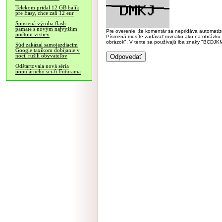
Telekom pridal 12 GB balík
pre Easy, chce zaň 12 eur
Spustená výroba flash
pamäte s novým najvyšším
Pre overenie, že komentár sa nepridáva automatizov
počtom vrstiev
Písmená musíte zadávať rovnako ako na obrázku veľk
obrázok". V texte sa používajú iba znaky "BC
Súd zakázal samojazdiacim
Google taxíkom dobíjanie v
noci, rušili obyvateľov
Odštartovala nová séria
populárneho sci-fi Futurama