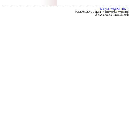
NÁVŠTEVNOSŤ
|
INZE
(C) 2004, 2005 DSL.sk | Všetky práva vyhradené
Všetky uvedené informácie sú b