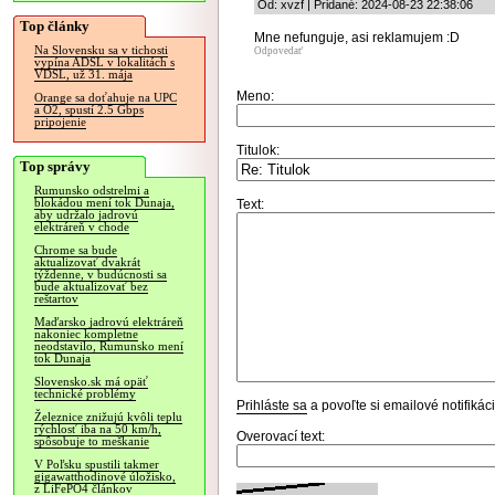
Od: xvzf | Pridané: 2024-08-23 22:38:06
Top články
Mne nefunguje, asi reklamujem :D
Na Slovensku sa v tichosti
Odpovedať
vypína ADSL v lokalitách s
VDSL, už 31. mája
Meno:
Orange sa doťahuje na UPC
a O2, spustí 2.5 Gbps
pripojenie
Titulok:
Top správy
Rumunsko odstrelmi a
blokádou mení tok Dunaja,
Text:
aby udržalo jadrovú
elektráreň v chode
Chrome sa bude
aktualizovať dvakrát
týždenne, v budúcnosti sa
bude aktualizovať bez
reštartov
Maďarsko jadrovú elektráreň
nakoniec kompletne
neodstavilo, Rumunsko mení
tok Dunaja
Slovensko.sk má opäť
technické problémy
Prihláste sa
a povoľte si emailové notifiká
Železnice znižujú kvôli teplu
rýchlosť iba na 50 km/h,
Overovací text:
spôsobuje to meškanie
V Poľsku spustili takmer
gigawatthodinové úložisko,
z LiFePO4 článkov