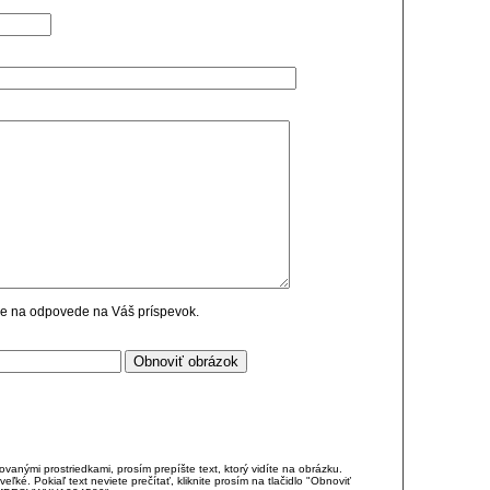
cie na odpovede na Váš príspevok.
anými prostriedkami, prosím prepíšte text, ktorý vidíte na obrázku.
é. Pokiaľ text neviete prečítať, kliknite prosím na tlačidlo "Obnoviť