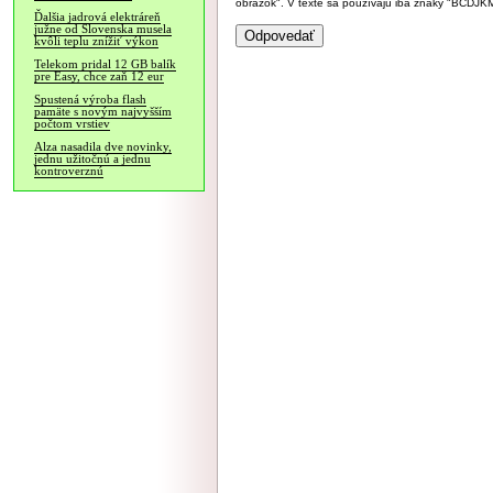
obrázok". V texte sa používajú iba znaky "BC
Ďalšia jadrová elektráreň
južne od Slovenska musela
kvôli teplu znížiť výkon
Telekom pridal 12 GB balík
pre Easy, chce zaň 12 eur
Spustená výroba flash
pamäte s novým najvyšším
počtom vrstiev
Alza nasadila dve novinky,
jednu užitočnú a jednu
kontroverznú