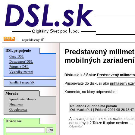
neprihlásený
Predstavený milimetr
DSL pripojenie
Ceny DSL
mobilných zariadení
Dostupnosť DSL
Fórum o DSL
Výsledky meraní
Diskusia k článku:
Predstavený milimetro
Satelitná mapa SR
Prispievajte do diskusií ako
prihlásený užív
Komentár, na ktorý odpovedáte:
Merače
Speedmeter
Merania
Pingmeter
Re: alfonz duchna ma pravdu
Googlemeter
Od: MackoPu1 | Pridané: 2024-08-26 18:47
Aj assange mal na krku sexualne obtazo
Hľadanie
odsudenych? Takze ti uplne neviem ....
Odpovedať