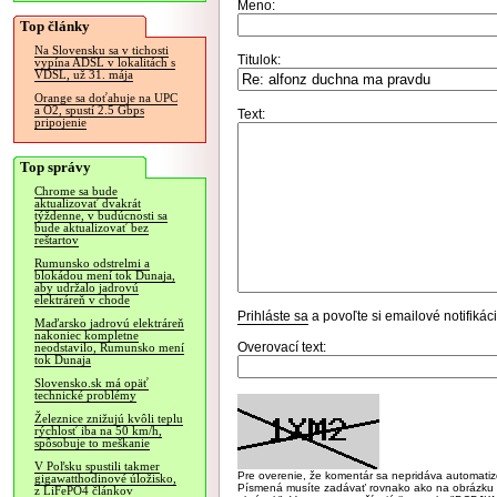
Meno:
Top články
Na Slovensku sa v tichosti
Titulok:
vypína ADSL v lokalitách s
VDSL, už 31. mája
Orange sa doťahuje na UPC
a O2, spustí 2.5 Gbps
Text:
pripojenie
Top správy
Chrome sa bude
aktualizovať dvakrát
týždenne, v budúcnosti sa
bude aktualizovať bez
reštartov
Rumunsko odstrelmi a
blokádou mení tok Dunaja,
aby udržalo jadrovú
elektráreň v chode
Prihláste sa
a povoľte si emailové notifiká
Maďarsko jadrovú elektráreň
nakoniec kompletne
Overovací text:
neodstavilo, Rumunsko mení
tok Dunaja
Slovensko.sk má opäť
technické problémy
Železnice znižujú kvôli teplu
rýchlosť iba na 50 km/h,
spôsobuje to meškanie
V Poľsku spustili takmer
Pre overenie, že komentár sa nepridáva automatizov
gigawatthodinové úložisko,
Písmená musíte zadávať rovnako ako na obrázku veľk
z LiFePO4 článkov