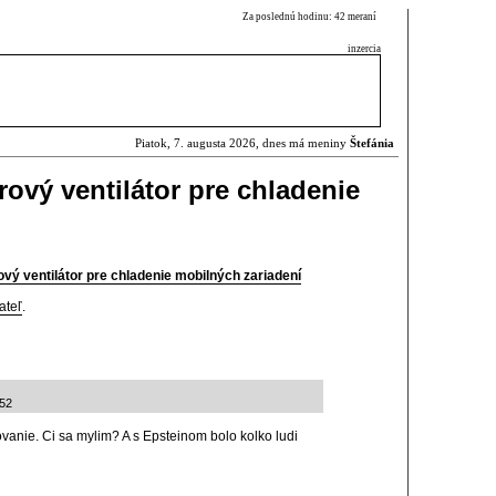
Za poslednú hodinu: 42 meraní
inzercia
Piatok, 7. augusta 2026, dnes má meniny
Štefánia
ový ventilátor pre chladenie
vý ventilátor pre chladenie mobilných zariadení
ateľ
.
:52
vanie. Ci sa mylim? A s Epsteinom bolo kolko ludi