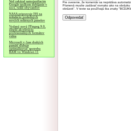
Súd zakázal samojazdiacim
Pre overenie, že komentár sa nepridáva automatizov
Google taxíkom dobíjanie v
Písmená musíte zadávať rovnako ako na obrázku veľk
noci, rušili obyvateľov
obrázok". V texte sa používajú iba znaky "BC
NASA pripravuje ISS na
inštaláciu posledných
nových solárnych panelov
Vydaný nový FFmpeg 9.0,
zlepšil akceleráciu
profesionálnych formátov
videa
Microsoft v čase drahých
pamätí sľubuje
optimalizovať spotrebu
RAM vo Windows 11