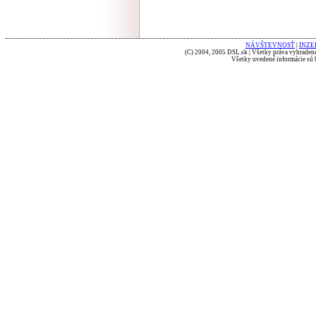
NÁVŠTEVNOSŤ
|
INZE
(C) 2004, 2005 DSL.sk | Všetky práva vyhradené
Všetky uvedené informácie sú b