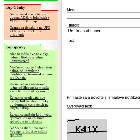
Top články
Meno:
Na Slovensku sa v tichosti
vypína ADSL v lokalitách s
VDSL, už 31. mája
Titulok:
Orange sa doťahuje na UPC
a O2, spustí 2.5 Gbps
pripojenie
Text:
Top správy
Alza nasadila dve novinky,
jednu užitočnú a jednu
kontroverznú
Maďarsko jadrovú elektráreň
nakoniec kompletne
neodstavilo, Rumunsko mení
tok Dunaja
Ďalšia jadrová elektráreň
južne od Slovenska musela
kvôli teplu znížiť výkon
Prihláste sa
a povoľte si emailové notifiká
Železnice predávajú dve
tretiny lístkov elektronicky,
po donútení cestujúcich na
Overovací text:
takýto nákup
Železnice znižujú kvôli teplu
rýchlosť iba na 50 km/h,
spôsobuje to meškanie
NASA na diaľku na sonde
Voyager 2 úspešne znížila
spotrebu