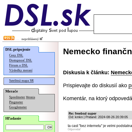
neprihlásený
Nemecko finančn
DSL pripojenie
Ceny DSL
Dostupnosť DSL
Fórum o DSL
Výsledky meraní
Diskusia k článku:
Nemecko
Satelitná mapa SR
Prispievajte do diskusií ako
p
Merače
Komentár, na ktorý odpovedá
Speedmeter
Merania
Pingmeter
Googlemeter
Re: freebsd super
Od: kmkn | Pridané: 2024-08-26 20:39:05
Hľadanie
ta cast "bez internetu" je velmi podstatn
Odpovedať