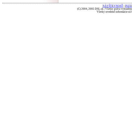
NÁVŠTEVNOSŤ
|
INZE
(C) 2004, 2005 DSL.sk | Všetky práva vyhradené
Všetky uvedené informácie sú b