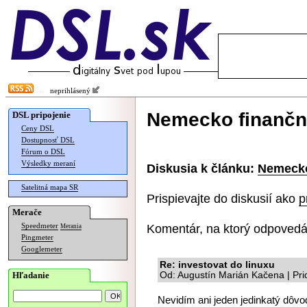
neprihlásený
Nemecko finančn
DSL pripojenie
Ceny DSL
Dostupnosť DSL
Fórum o DSL
Výsledky meraní
Diskusia k článku:
Nemecko
Satelitná mapa SR
Prispievajte do diskusií ako
p
Merače
Komentár, na ktorý odpovedá
Speedmeter
Merania
Pingmeter
Googlemeter
Re: investovat do linuxu
Hľadanie
Od: Augustín Marián Kačena | Pr
Nevidím ani jeden jedinkatý dôvo