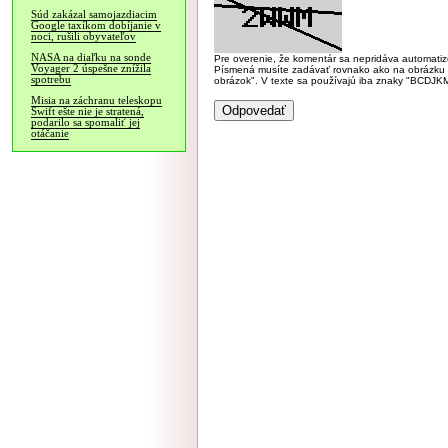
Súd zakázal samojazdiacim
Google taxíkom dobíjanie v
noci, rušili obyvateľov
NASA na diaľku na sonde
Pre overenie, že komentár sa nepridáva automatizov
Voyager 2 úspešne znížila
Písmená musíte zadávať rovnako ako na obrázku veľk
spotrebu
obrázok". V texte sa používajú iba znaky "BC
Misia na záchranu teleskopu
Swift ešte nie je stratená,
podarilo sa spomaliť jej
otáčanie