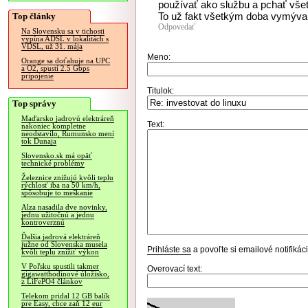
používať ako službu a pchať všet
To už fakt všetkým doba vymýv
Top články
Odpovedať
Na Slovensku sa v tichosti
vypína ADSL v lokalitách s
VDSL, už 31. mája
Meno:
Orange sa doťahuje na UPC
a O2, spustí 2.5 Gbps
pripojenie
Titulok:
Top správy
Maďarsko jadrovú elektráreň
Text:
nakoniec kompletne
neodstavilo, Rumunsko mení
tok Dunaja
Slovensko.sk má opäť
technické problémy
Železnice znižujú kvôli teplu
rýchlosť iba na 50 km/h,
spôsobuje to meškanie
Alza nasadila dve novinky,
jednu užitočnú a jednu
kontroverznú
Ďalšia jadrová elektráreň
južne od Slovenska musela
Prihláste sa
a povoľte si emailové notifiká
kvôli teplu znížiť výkon
V Poľsku spustili takmer
Overovací text:
gigawatthodinové úložisko,
z LiFePO4 článkov
Telekom pridal 12 GB balík
pre Easy, chce zaň 12 eur