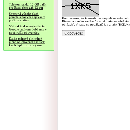
Telekom pridal 12 GB balík
pre Easy, chce zaň 12 eur
Spustená výroba flash
pamäte s novým najvyšším
Pre overenie, že komentár sa nepridáva automatizov
počtom vrstiev
Písmená musíte zadávať rovnako ako na obrázku veľk
obrázok". V texte sa používajú iba znaky "BC
Súd zakázal samojazdiacim
Google taxíkom dobíjanie v
noci, rušili obyvateľov
Ďalšia jadrová elektráreň
južne od Slovenska musela
kvôli teplu znížiť výkon