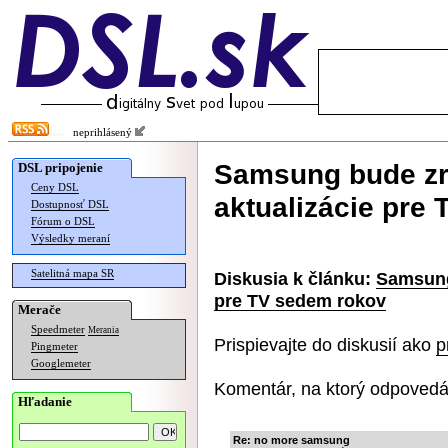
neprihlásený
Samsung bude zr
DSL pripojenie
Ceny DSL
aktualizácie pre
Dostupnosť DSL
Fórum o DSL
Výsledky meraní
Satelitná mapa SR
Diskusia k článku:
Samsung
pre TV sedem rokov
Merače
Speedmeter
Merania
Prispievajte do diskusií ako
p
Pingmeter
Googlemeter
Komentár, na ktorý odpovedá
Hľadanie
Re: no more samsung