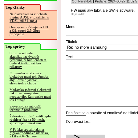
Od: ParaNoik | Pridané: 2024-08-27 11:52:5
Top články
HW majú aký taký, ale SW je spyware.
Na Slovensku sa v tichosti
Odpovedať
vypína ADSL v lokalitách s
VDSL, už 31. mája
Meno:
Orange sa doťahuje na UPC
a O2, spustí 2.5 Gbps
pripojenie
Titulok:
Top správy
Chrome sa bude
aktualizovať dvakrát
Text:
týždenne, v budúcnosti sa
bude aktualizovať bez
reštartov
Rumunsko odstrelmi a
blokádou mení tok Dunaja,
aby udržalo jadrovú
elektráreň v chode
Maďarsko jadrovú elektráreň
nakoniec kompletne
neodstavilo, Rumunsko mení
tok Dunaja
Slovensko.sk má opäť
technické problémy
Prihláste sa
a povoľte si emailové notifiká
Železnice znižujú kvôli teplu
rýchlosť iba na 50 km/h,
Overovací text:
spôsobuje to meškanie
V Poľsku spustili takmer
gigawatthodinové úložisko,
z LiFePO4 článkov