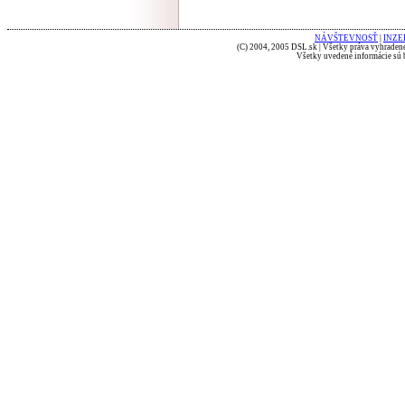
NÁVŠTEVNOSŤ
|
INZE
(C) 2004, 2005 DSL.sk | Všetky práva vyhradené
Všetky uvedené informácie sú b