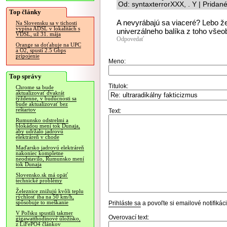
Od: syntaxterrorXXX, . Y | Pridan
Top články
A nevyrábajú sa viaceré? Lebo že
Na Slovensku sa v tichosti
vypína ADSL v lokalitách s
univerzálneho balíka z toho všeob
VDSL, už 31. mája
Odpovedať
Orange sa doťahuje na UPC
a O2, spustí 2.5 Gbps
pripojenie
Meno:
Top správy
Titulok:
Chrome sa bude
aktualizovať dvakrát
týždenne, v budúcnosti sa
bude aktualizovať bez
reštartov
Text:
Rumunsko odstrelmi a
blokádou mení tok Dunaja,
aby udržalo jadrovú
elektráreň v chode
Maďarsko jadrovú elektráreň
nakoniec kompletne
neodstavilo, Rumunsko mení
tok Dunaja
Slovensko.sk má opäť
technické problémy
Železnice znižujú kvôli teplu
rýchlosť iba na 50 km/h,
spôsobuje to meškanie
Prihláste sa
a povoľte si emailové notifiká
V Poľsku spustili takmer
Overovací text:
gigawatthodinové úložisko,
z LiFePO4 článkov