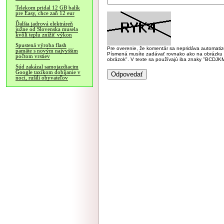
Telekom pridal 12 GB balík
pre Easy, chce zaň 12 eur
Ďalšia jadrová elektráreň
južne od Slovenska musela
kvôli teplu znížiť výkon
Spustená výroba flash
Pre overenie, že komentár sa nepridáva automatizov
pamäte s novým najvyšším
Písmená musíte zadávať rovnako ako na obrázku veľk
počtom vrstiev
obrázok". V texte sa používajú iba znaky "BC
Súd zakázal samojazdiacim
Google taxíkom dobíjanie v
noci, rušili obyvateľov