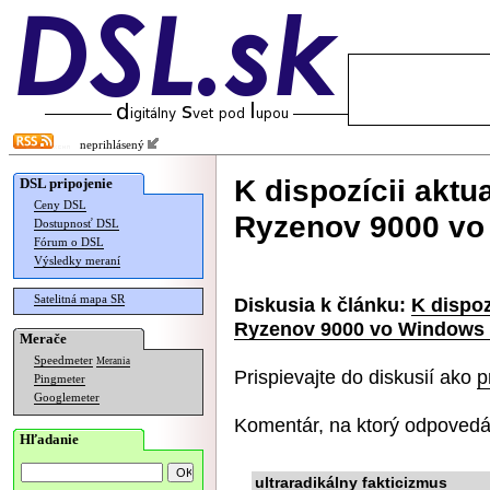
neprihlásený
K dispozícii aktu
DSL pripojenie
Ceny DSL
Ryzenov 9000 vo
Dostupnosť DSL
Fórum o DSL
Výsledky meraní
Satelitná mapa SR
Diskusia k článku:
K dispoz
Ryzenov 9000 vo Windows 
Merače
Speedmeter
Merania
Prispievajte do diskusií ako
p
Pingmeter
Googlemeter
Komentár, na ktorý odpovedá
Hľadanie
ultraradikálny fakticizmus