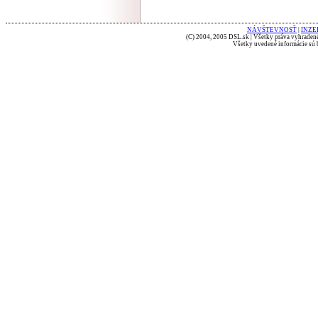
NÁVŠTEVNOSŤ
|
INZE
(C) 2004, 2005 DSL.sk | Všetky práva vyhradené
Všetky uvedené informácie sú b