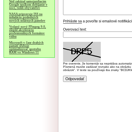
Súd zakázal samojazdiacim
Google taxíkom dobíjanie v
noci, rušili obyvateľov
NASA pripravuje ISS na
inštaláciu posledných
nových solárnych panelov
Prihláste sa
a povoľte si emailové notifiká
Vydaný nový FFmpeg 9.0,
Overovací text:
zlepšil akceleráciu
profesionálnych formátov
videa
Microsoft v čase drahých
pamätí sľubuje
optimalizovať spotrebu
RAM vo Windows 11
Pre overenie, že komentár sa nepridáva automatizov
Písmená musíte zadávať rovnako ako na obrázku veľk
obrázok". V texte sa používajú iba znaky "BC