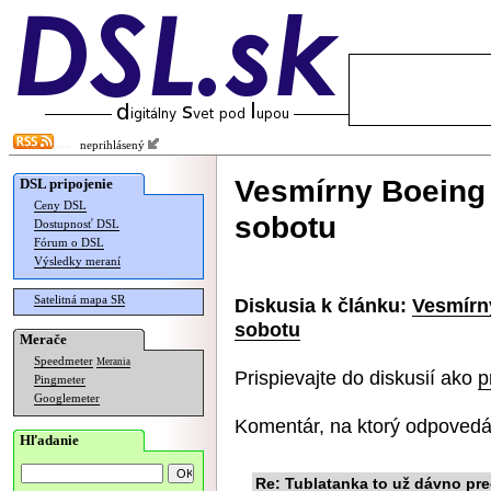
neprihlásený
Vesmírny Boeing 
DSL pripojenie
Ceny DSL
sobotu
Dostupnosť DSL
Fórum o DSL
Výsledky meraní
Satelitná mapa SR
Diskusia k článku:
Vesmírn
sobotu
Merače
Speedmeter
Merania
Prispievajte do diskusií ako
p
Pingmeter
Googlemeter
Komentár, na ktorý odpovedá
Hľadanie
Re: Tublatanka to už dávno pr