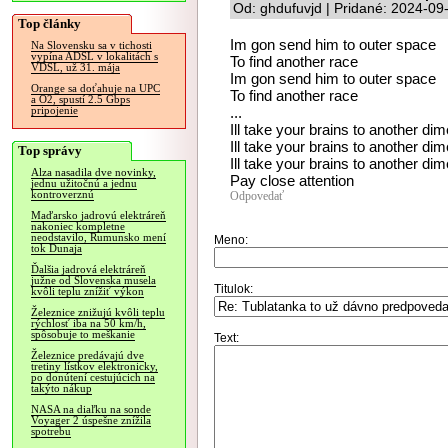
Od: ghdufuvjd | Pridané: 2024-09
Top články
Im gon send him to outer space
Na Slovensku sa v tichosti
vypína ADSL v lokalitách s
To find another race
VDSL, už 31. mája
Im gon send him to outer space
Orange sa doťahuje na UPC
To find another race
a O2, spustí 2.5 Gbps
...
pripojenie
Ill take your brains to another di
Ill take your brains to another di
Top správy
Ill take your brains to another di
Alza nasadila dve novinky,
Pay close attention
jednu užitočnú a jednu
kontroverznú
Odpovedať
Maďarsko jadrovú elektráreň
nakoniec kompletne
neodstavilo, Rumunsko mení
Meno:
tok Dunaja
Ďalšia jadrová elektráreň
južne od Slovenska musela
Titulok:
kvôli teplu znížiť výkon
Železnice znižujú kvôli teplu
rýchlosť iba na 50 km/h,
spôsobuje to meškanie
Text:
Železnice predávajú dve
tretiny lístkov elektronicky,
po donútení cestujúcich na
takýto nákup
NASA na diaľku na sonde
Voyager 2 úspešne znížila
spotrebu