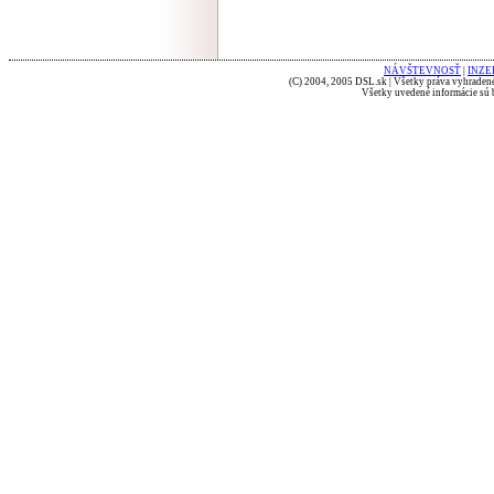
NÁVŠTEVNOSŤ
|
INZE
(C) 2004, 2005 DSL.sk | Všetky práva vyhradené
Všetky uvedené informácie sú b