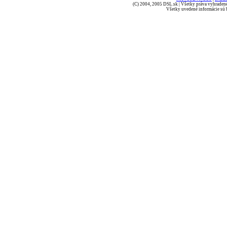
(C) 2004, 2005 DSL.sk | Všetky práva vyhradené
Všetky uvedené informácie sú b