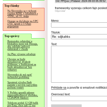
Od: PPQus | Pridané: 2024-09-03 05:39:52
Top články
frameworky vyzeraju celkom fajn posle
Na Slovensku sa v tichosti
Odpovedať
vypína ADSL v lokalitách s
VDSL, už 31. mája
Meno:
Orange sa doťahuje na UPC
a O2, spustí 2.5 Gbps
pripojenie
Titulok:
Top správy
Rumunsko odstrelmi a
blokádou mení tok Dunaja,
Text:
aby udržalo jadrovú
elektráreň v chode
Joj Play výrazne zdražuje
Chrome sa bude
aktualizovať dvakrát
týždenne, v budúcnosti sa
bude aktualizovať bez
reštartov
Slovensko.sk má opäť
technické problémy
Spustená výroba flash
pamäte s novým najvyšším
Prihláste sa
a povoľte si emailové notifiká
počtom vrstiev
V Poľsku spustili takmer
Overovací text:
gigawatthodinové úložisko,
z LiFePO4 článkov
Telekom pridal 12 GB balík
pre Easy, chce zaň 12 eur