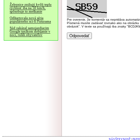
Železnice znižujú kvôli teplu
rýchlosť iba na 50 km/h,
spôsobuje to meškanie
Odštartovala nová séria
Pre overenie, že komentár sa nepridáva automatizov
populárneho sci-fi Futurama
Písmená musíte zadávať rovnako ako na obrázku veľk
obrázok". V texte sa používajú iba znaky "BC
Súd zakázal samojazdiacim
Google taxíkom dobíjanie v
noci, rušili obyvateľov
NÁVŠTEVNOSŤ
|
INZE