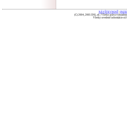
NÁVŠTEVNOSŤ
|
INZE
(C) 2004, 2005 DSL.sk | Všetky práva vyhradené
Všetky uvedené informácie sú b