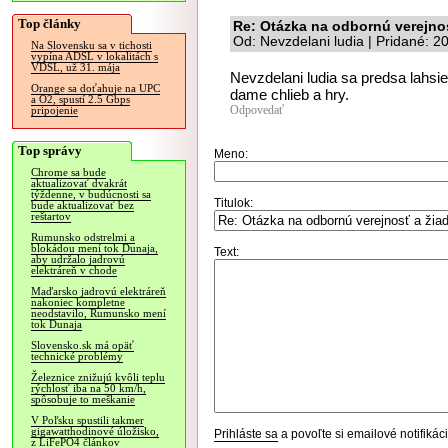
Top články
Re: Otázka na odbornú verejno
Od: Nevzdelani ludia | Pridané: 
Na Slovensku sa v tichosti
vypína ADSL v lokalitách s
VDSL, už 31. mája
Nevzdelani ludia sa predsa lahsie 
Orange sa doťahuje na UPC
dame chlieb a hry.
a O2, spustí 2.5 Gbps
Odpovedať
pripojenie
Top správy
Meno:
Chrome sa bude
aktualizovať dvakrát
týždenne, v budúcnosti sa
Titulok:
bude aktualizovať bez
reštartov
Rumunsko odstrelmi a
blokádou mení tok Dunaja,
Text:
aby udržalo jadrovú
elektráreň v chode
Maďarsko jadrovú elektráreň
nakoniec kompletne
neodstavilo, Rumunsko mení
tok Dunaja
Slovensko.sk má opäť
technické problémy
Železnice znižujú kvôli teplu
rýchlosť iba na 50 km/h,
spôsobuje to meškanie
V Poľsku spustili takmer
gigawatthodinové úložisko,
Prihláste sa
a povoľte si emailové notifiká
z LiFePO4 článkov