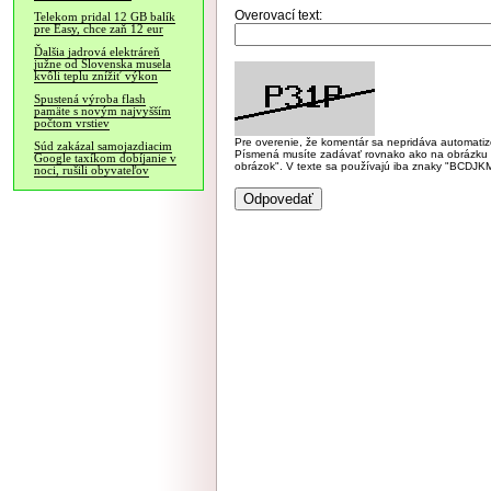
Overovací text:
Telekom pridal 12 GB balík
pre Easy, chce zaň 12 eur
Ďalšia jadrová elektráreň
južne od Slovenska musela
kvôli teplu znížiť výkon
Spustená výroba flash
pamäte s novým najvyšším
počtom vrstiev
Pre overenie, že komentár sa nepridáva automatizov
Súd zakázal samojazdiacim
Písmená musíte zadávať rovnako ako na obrázku veľk
Google taxíkom dobíjanie v
obrázok". V texte sa používajú iba znaky "BC
noci, rušili obyvateľov