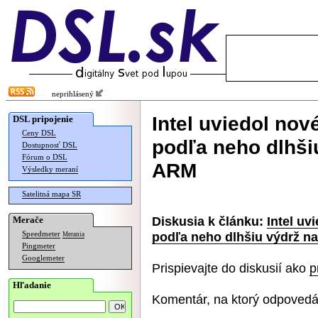
neprihlásený
Intel uviedol no
DSL pripojenie
Ceny DSL
podľa neho dlhši
Dostupnosť DSL
Fórum o DSL
ARM
Výsledky meraní
Satelitná mapa SR
Diskusia k článku:
Intel uv
Merače
podľa neho dlhšiu výdrž n
Speedmeter
Merania
Pingmeter
Googlemeter
Prispievajte do diskusií ako
p
Hľadanie
Komentár, na ktorý odpovedá