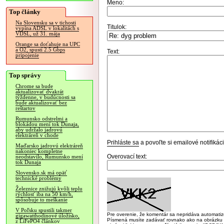
Meno:
Top články
Na Slovensku sa v tichosti
Titulok:
vypína ADSL v lokalitách s
VDSL, už 31. mája
Orange sa doťahuje na UPC
a O2, spustí 2.5 Gbps
Text:
pripojenie
Top správy
Chrome sa bude
aktualizovať dvakrát
týždenne, v budúcnosti sa
bude aktualizovať bez
reštartov
Rumunsko odstrelmi a
blokádou mení tok Dunaja,
aby udržalo jadrovú
elektráreň v chode
Prihláste sa
a povoľte si emailové notifiká
Maďarsko jadrovú elektráreň
nakoniec kompletne
Overovací text:
neodstavilo, Rumunsko mení
tok Dunaja
Slovensko.sk má opäť
technické problémy
Železnice znižujú kvôli teplu
rýchlosť iba na 50 km/h,
spôsobuje to meškanie
V Poľsku spustili takmer
Pre overenie, že komentár sa nepridáva automatizov
gigawatthodinové úložisko,
Písmená musíte zadávať rovnako ako na obrázku veľk
z LiFePO4 článkov