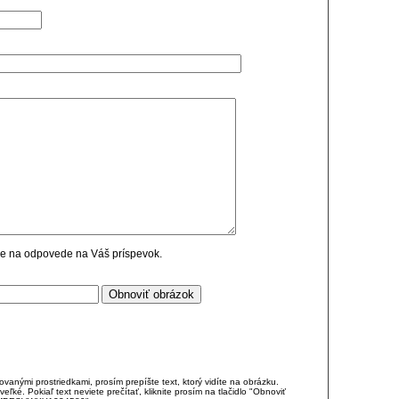
cie na odpovede na Váš príspevok.
anými prostriedkami, prosím prepíšte text, ktorý vidíte na obrázku.
é. Pokiaľ text neviete prečítať, kliknite prosím na tlačidlo "Obnoviť