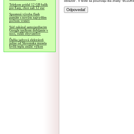
obrázok". V texte sa používajú iba znaky "BC
Telekom pridal 12 GB balík
pre Easy, chce zaň 12 eur
Spustená výroba flash
pamäte s novým najvyšším
počtom vrstiev
Súd zakázal samojazdiacim
Google taxíkom dobíjanie v
noci, rušili obyvateľov
Ďalšia jadrová elektráreň
južne od Slovenska musela
kvôli teplu znížiť výkon