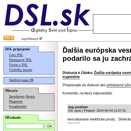
neprihlásený
Ďalšia európska ves
DSL pripojenie
Ceny DSL
podarilo sa ju zachr
Dostupnosť DSL
Fórum o DSL
Výsledky meraní
Diskusia k článku:
Ďalšia európska vesmí
trajektórie
Satelitná mapa SR
Prispievajte do diskusií ako
prihlásený užív
Merače
Komentár, na ktorý odpovedáte:
Speedmeter
Merania
Pingmeter
Googlemeter
dyg problem
Od: spoo | Pridané: 2024-09-04 12:07:01
Hľadanie
neocakavane elektricke prudy... Slniecko
Odpovedať