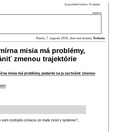
Za poslednú hodinu: 65 meraní
inzercia
Piatok, 7. augusta 2026, dnes má meniny
Štefánia
mírna misia má problémy,
ániť zmenou trajektórie
rna misia má problémy, podarilo sa ju zachrániť zmenou
ateľ
.
 vam roztopilo izolaciu ze mate zvod v systeme?...