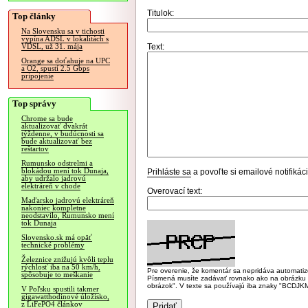
Titulok:
Top články
Na Slovensku sa v tichosti
vypína ADSL v lokalitách s
Text:
VDSL, už 31. mája
Orange sa doťahuje na UPC
a O2, spustí 2.5 Gbps
pripojenie
Top správy
Chrome sa bude
aktualizovať dvakrát
týždenne, v budúcnosti sa
bude aktualizovať bez
reštartov
Rumunsko odstrelmi a
blokádou mení tok Dunaja,
Prihláste sa
a povoľte si emailové notifiká
aby udržalo jadrovú
elektráreň v chode
Overovací text:
Maďarsko jadrovú elektráreň
nakoniec kompletne
neodstavilo, Rumunsko mení
tok Dunaja
Slovensko.sk má opäť
technické problémy
Železnice znižujú kvôli teplu
rýchlosť iba na 50 km/h,
Pre overenie, že komentár sa nepridáva automatizov
spôsobuje to meškanie
Písmená musíte zadávať rovnako ako na obrázku veľk
obrázok". V texte sa používajú iba znaky "BC
V Poľsku spustili takmer
gigawatthodinové úložisko,
z LiFePO4 článkov