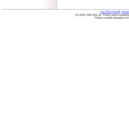
NÁVŠTEVNOSŤ
|
INZE
(C) 2004, 2005 DSL.sk | Všetky práva vyhradené
Všetky uvedené informácie sú b