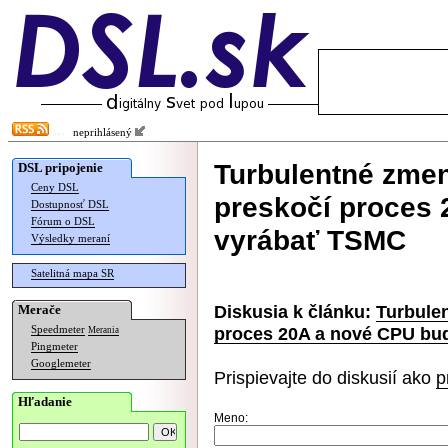
neprihlásený
Turbulentné zmeny
DSL pripojenie
Ceny DSL
preskočí proces
Dostupnosť DSL
Fórum o DSL
vyrábať TSMC
Výsledky meraní
Satelitná mapa SR
Diskusia k článku:
Turbulen
Merače
proces 20A a nové CPU bu
Speedmeter
Merania
Pingmeter
Googlemeter
Prispievajte do diskusií ako
p
Hľadanie
Meno: