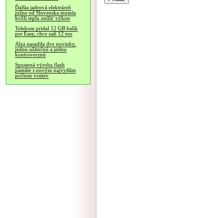
Ďalšia jadrová elektráreň
južne od Slovenska musela
kvôli teplu znížiť výkon
Telekom pridal 12 GB balík
pre Easy, chce zaň 12 eur
Alza nasadila dve novinky,
jednu užitočnú a jednu
kontroverznú
Spustená výroba flash
pamäte s novým najvyšším
počtom vrstiev