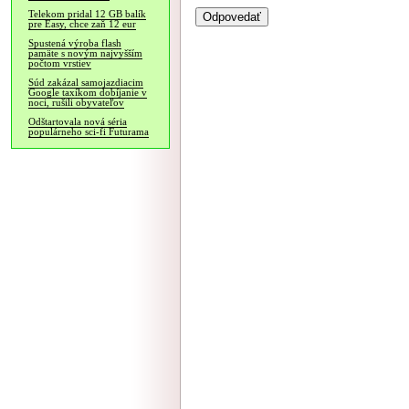
Telekom pridal 12 GB balík
pre Easy, chce zaň 12 eur
Spustená výroba flash
pamäte s novým najvyšším
počtom vrstiev
Súd zakázal samojazdiacim
Google taxíkom dobíjanie v
noci, rušili obyvateľov
Odštartovala nová séria
populárneho sci-fi Futurama