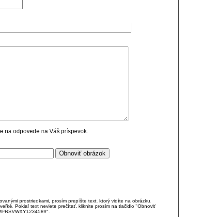
cie na odpovede na Váš príspevok.
anými prostriedkami, prosím prepíšte text, ktorý vidíte na obrázku.
é. Pokiaľ text neviete prečítať, kliknite prosím na tlačidlo "Obnoviť
DJKMPRSVWXY1234589".