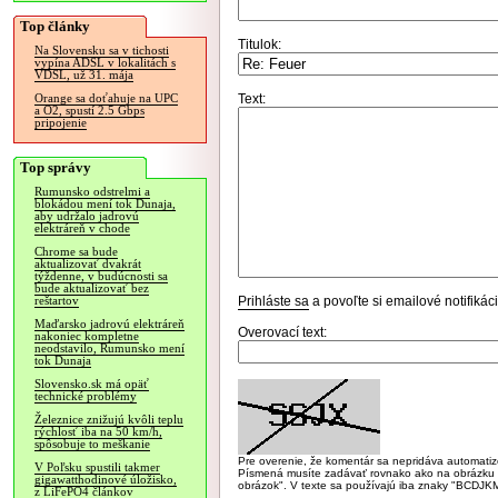
Top články
Titulok:
Na Slovensku sa v tichosti
vypína ADSL v lokalitách s
VDSL, už 31. mája
Text:
Orange sa doťahuje na UPC
a O2, spustí 2.5 Gbps
pripojenie
Top správy
Rumunsko odstrelmi a
blokádou mení tok Dunaja,
aby udržalo jadrovú
elektráreň v chode
Chrome sa bude
aktualizovať dvakrát
týždenne, v budúcnosti sa
bude aktualizovať bez
Prihláste sa
a povoľte si emailové notifiká
reštartov
Maďarsko jadrovú elektráreň
Overovací text:
nakoniec kompletne
neodstavilo, Rumunsko mení
tok Dunaja
Slovensko.sk má opäť
technické problémy
Železnice znižujú kvôli teplu
rýchlosť iba na 50 km/h,
spôsobuje to meškanie
Pre overenie, že komentár sa nepridáva automatizov
V Poľsku spustili takmer
Písmená musíte zadávať rovnako ako na obrázku veľk
gigawatthodinové úložisko,
obrázok". V texte sa používajú iba znaky "BC
z LiFePO4 článkov