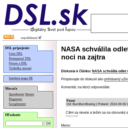
neprihlásený
NASA schválila odle
DSL pripojenie
Ceny DSL
noci na zajtra
Dostupnosť DSL
Fórum o DSL
Výsledky meraní
Diskusia k článku:
NASA schválila odlet 
Satelitná mapa SR
Prispievajte do diskusií ako
prihlásený užív
Komentár, na ktorý odpovedáte:
Merače
Speedmeter
Merania
Pingmeter
Feuer
Googlemeter
Od: BurnBurnBoeing | Pridané: 2024-09-06 
Cítim sa skvele a teším sa na obrovský 
Hľadanie
Odpovedať
Meno: