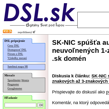
neprihlásený
SK-NIC spúšťa au
DSL pripojenie
Ceny DSL
neuvoľnených 1-
Dostupnosť DSL
Fórum o DSL
.sk domén
Výsledky meraní
Satelitná mapa SR
Diskusia k článku:
SK-NIC 
Merače
znakových až 3-znakových
Speedmeter
Merania
Pingmeter
Googlemeter
Prispievajte do diskusií ako
p
Hľadanie
Komentár, na ktorý odpovedá