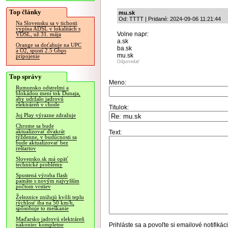
Top články
mu.sk
Od: TTTT | Pridané: 2024-09-06 11:21:44
Na Slovensku sa v tichosti
vypína ADSL v lokalitách s
Volne napr:
VDSL, už 31. mája
a.sk
Orange sa doťahuje na UPC
ba.sk
a O2, spustí 2.5 Gbps
mu.sk
pripojenie
Odpovedať
Top správy
Meno:
Rumunsko odstrelmi a
blokádou mení tok Dunaja,
aby udržalo jadrovú
elektráreň v chode
Titulok:
Joj Play výrazne zdražuje
Chrome sa bude
aktualizovať dvakrát
Text:
týždenne, v budúcnosti sa
bude aktualizovať bez
reštartov
Slovensko.sk má opäť
technické problémy
Spustená výroba flash
pamäte s novým najvyšším
počtom vrstiev
Železnice znižujú kvôli teplu
rýchlosť iba na 50 km/h,
spôsobuje to meškanie
Maďarsko jadrovú elektráreň
Prihláste sa
a povoľte si emailové notifiká
nakoniec kompletne