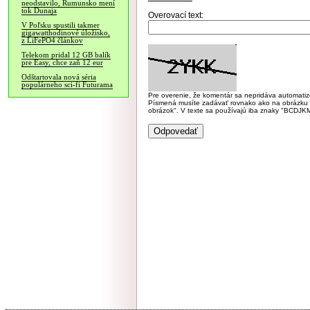
neodstavilo, Rumunsko mení
tok Dunaja
Overovací text:
V Poľsku spustili takmer
gigawatthodinové úložisko,
z LiFePO4 článkov
Telekom pridal 12 GB balík
pre Easy, chce zaň 12 eur
Odštartovala nová séria
populárneho sci-fi Futurama
Pre overenie, že komentár sa nepridáva automatizov
Písmená musíte zadávať rovnako ako na obrázku veľk
obrázok". V texte sa používajú iba znaky "BC