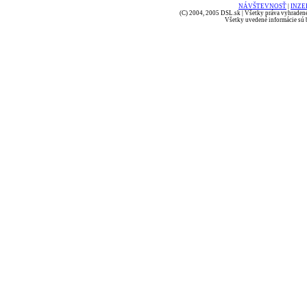
NÁVŠTEVNOSŤ
|
INZE
(C) 2004, 2005 DSL.sk | Všetky práva vyhradené
Všetky uvedené informácie sú b