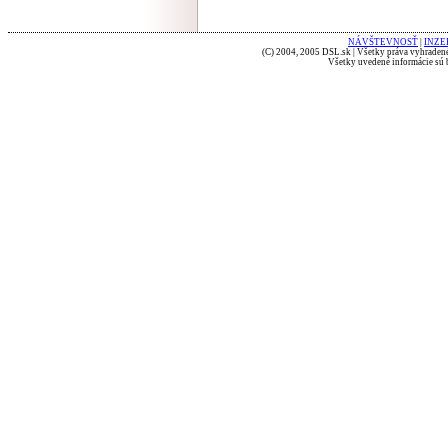
NÁVŠTEVNOSŤ
|
INZE
(C) 2004, 2005 DSL.sk | Všetky práva vyhradené
Všetky uvedené informácie sú b