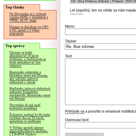
Od: Věra Pohlová (tribute) | Pridané: 2024-
Top články
Let úspešný, len na orbite sa nám nejak
Na Slovensku sa v tichosti
Odpovedať
vypína ADSL v lokalitách s
VDSL, už 31. mája
Meno:
Orange sa doťahuje na UPC
a O2, spustí 2.5 Gbps
pripojenie
Titulok:
Top správy
Chrome sa bude
aktualizovať dvakrát
Text:
týždenne, v budúcnosti sa
bude aktualizovať bez
reštartov
Rumunsko odstrelmi a
blokádou mení tok Dunaja,
aby udržalo jadrovú
elektráreň v chode
Maďarsko jadrovú elektráreň
nakoniec kompletne
neodstavilo, Rumunsko mení
tok Dunaja
Slovensko.sk má opäť
technické problémy
Prihláste sa
a povoľte si emailové notifiká
Železnice znižujú kvôli teplu
rýchlosť iba na 50 km/h,
Overovací text:
spôsobuje to meškanie
V Poľsku spustili takmer
gigawatthodinové úložisko,
z LiFePO4 článkov