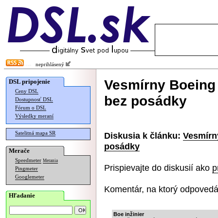
neprihlásený
Vesmírny Boeing 
DSL pripojenie
Ceny DSL
bez posádky
Dostupnosť DSL
Fórum o DSL
Výsledky meraní
Satelitná mapa SR
Diskusia k článku:
Vesmírny
posádky
Merače
Speedmeter
Merania
Prispievajte do diskusií ako
p
Pingmeter
Googlemeter
Komentár, na ktorý odpovedá
Hľadanie
Boe inžinier