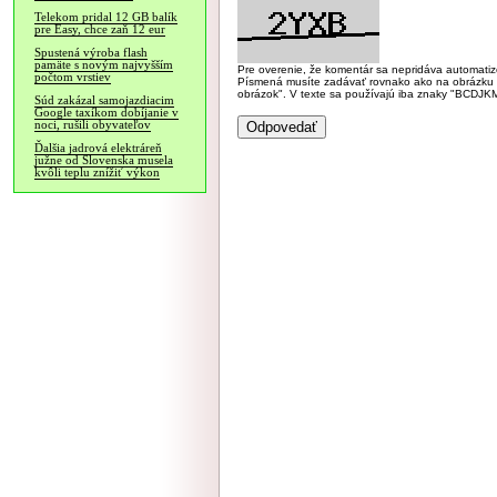
Telekom pridal 12 GB balík
pre Easy, chce zaň 12 eur
Spustená výroba flash
pamäte s novým najvyšším
Pre overenie, že komentár sa nepridáva automatizov
počtom vrstiev
Písmená musíte zadávať rovnako ako na obrázku veľk
obrázok". V texte sa používajú iba znaky "BC
Súd zakázal samojazdiacim
Google taxíkom dobíjanie v
noci, rušili obyvateľov
Ďalšia jadrová elektráreň
južne od Slovenska musela
kvôli teplu znížiť výkon