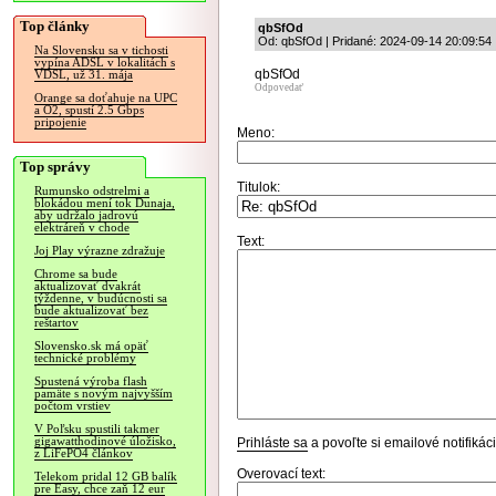
Top články
qbSfOd
Od: qbSfOd | Pridané: 2024-09-14 20:09:54
Na Slovensku sa v tichosti
vypína ADSL v lokalitách s
qbSfOd
VDSL, už 31. mája
Odpovedať
Orange sa doťahuje na UPC
a O2, spustí 2.5 Gbps
pripojenie
Meno:
Top správy
Titulok:
Rumunsko odstrelmi a
blokádou mení tok Dunaja,
aby udržalo jadrovú
elektráreň v chode
Text:
Joj Play výrazne zdražuje
Chrome sa bude
aktualizovať dvakrát
týždenne, v budúcnosti sa
bude aktualizovať bez
reštartov
Slovensko.sk má opäť
technické problémy
Spustená výroba flash
pamäte s novým najvyšším
počtom vrstiev
V Poľsku spustili takmer
gigawatthodinové úložisko,
Prihláste sa
a povoľte si emailové notifiká
z LiFePO4 článkov
Overovací text:
Telekom pridal 12 GB balík
pre Easy, chce zaň 12 eur