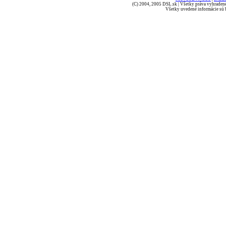
(C) 2004, 2005 DSL.sk | Všetky práva vyhradené
Všetky uvedené informácie sú b