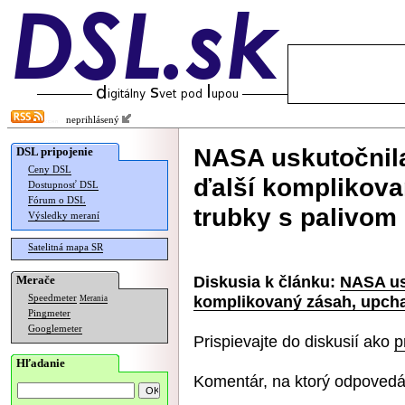
neprihlásený
NASA uskutočnil
DSL pripojenie
Ceny DSL
ďalší komplikovan
Dostupnosť DSL
Fórum o DSL
trubky s palivom
Výsledky meraní
Satelitná mapa SR
Diskusia k článku:
NASA us
Merače
komplikovaný zásah, upchal
Speedmeter
Merania
Pingmeter
Googlemeter
Prispievajte do diskusií ako
p
Hľadanie
Komentár, na ktorý odpovedá