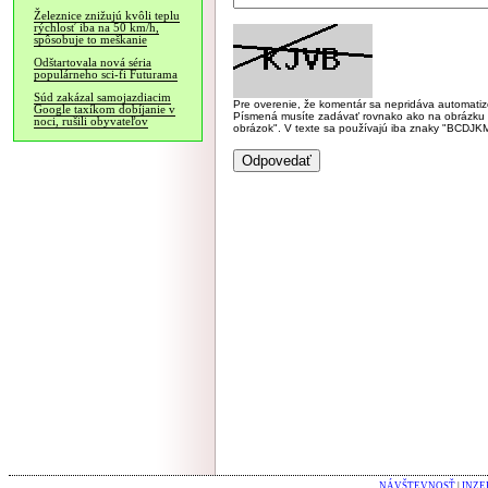
Železnice znižujú kvôli teplu
rýchlosť iba na 50 km/h,
spôsobuje to meškanie
Odštartovala nová séria
populárneho sci-fi Futurama
Súd zakázal samojazdiacim
Pre overenie, že komentár sa nepridáva automatizov
Google taxíkom dobíjanie v
Písmená musíte zadávať rovnako ako na obrázku veľk
noci, rušili obyvateľov
obrázok". V texte sa používajú iba znaky "BC
NÁVŠTEVNOSŤ
|
INZE