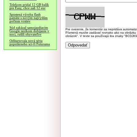
Telekom pridal 12 GB balík
pre Easy, chce zaň 12 eur
Spustená výroba flash
pamäte s novým najvyšším
počtom vrstiev
Súd zakázal samojazdiacim
Pre overenie, že komentár sa nepridáva automatizov
Google taxíkom dobíjanie v
Písmená musíte zadávať rovnako ako na obrázku veľk
noci, rušili obyvateľov
obrázok". V texte sa používajú iba znaky "BC
Odštartovala nová séria
populárneho sci-fi Futurama