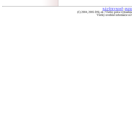
NÁVŠTEVNOSŤ
|
INZE
(C) 2004, 2005 DSL.sk | Všetky práva vyhradené
Všetky uvedené informácie sú b