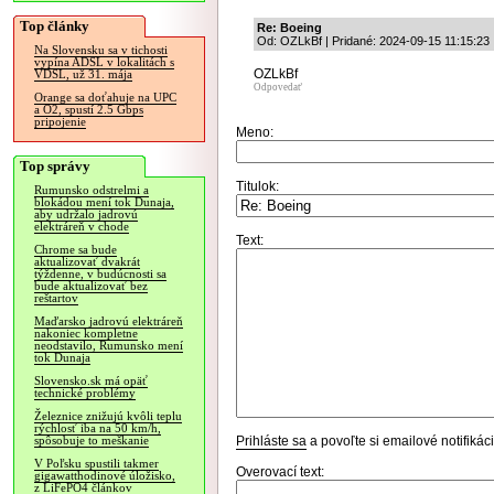
Top články
Re: Boeing
Od: OZLkBf | Pridané: 2024-09-15 11:15:23
Na Slovensku sa v tichosti
vypína ADSL v lokalitách s
OZLkBf
VDSL, už 31. mája
Odpovedať
Orange sa doťahuje na UPC
a O2, spustí 2.5 Gbps
pripojenie
Meno:
Top správy
Titulok:
Rumunsko odstrelmi a
blokádou mení tok Dunaja,
aby udržalo jadrovú
elektráreň v chode
Text:
Chrome sa bude
aktualizovať dvakrát
týždenne, v budúcnosti sa
bude aktualizovať bez
reštartov
Maďarsko jadrovú elektráreň
nakoniec kompletne
neodstavilo, Rumunsko mení
tok Dunaja
Slovensko.sk má opäť
technické problémy
Železnice znižujú kvôli teplu
rýchlosť iba na 50 km/h,
Prihláste sa
a povoľte si emailové notifiká
spôsobuje to meškanie
V Poľsku spustili takmer
Overovací text:
gigawatthodinové úložisko,
z LiFePO4 článkov