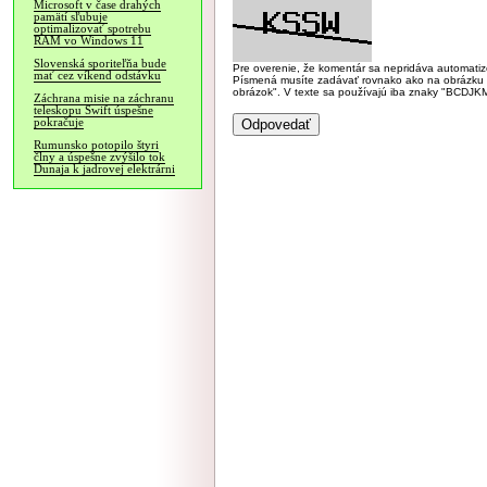
Microsoft v čase drahých
pamätí sľubuje
optimalizovať spotrebu
RAM vo Windows 11
Slovenská sporiteľňa bude
Pre overenie, že komentár sa nepridáva automatizov
mať cez víkend odstávku
Písmená musíte zadávať rovnako ako na obrázku veľk
obrázok". V texte sa používajú iba znaky "BC
Záchrana misie na záchranu
teleskopu Swift úspešne
pokračuje
Rumunsko potopilo štyri
člny a úspešne zvýšilo tok
Dunaja k jadrovej elektrárni