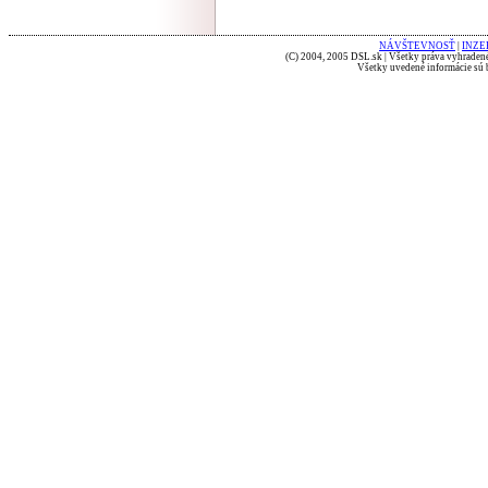
NÁVŠTEVNOSŤ
|
INZE
(C) 2004, 2005 DSL.sk | Všetky práva vyhradené
Všetky uvedené informácie sú b