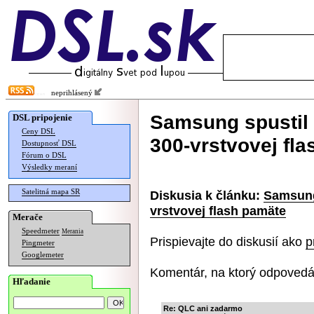
neprihlásený
Samsung spustil
DSL pripojenie
Ceny DSL
300-vrstvovej fl
Dostupnosť DSL
Fórum o DSL
Výsledky meraní
Satelitná mapa SR
Diskusia k článku:
Samsung
vrstvovej flash pamäte
Merače
Speedmeter
Merania
Prispievajte do diskusií ako
p
Pingmeter
Googlemeter
Komentár, na ktorý odpovedá
Hľadanie
Re: QLC ani zadarmo