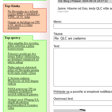
Od: Berg | Pridané: 2024-09-15 19:27:12
Top články
Jasne. Hlavne od čias, kedy QLC ešte an
Na Slovensku sa v tichosti
Odpovedať
vypína ADSL v lokalitách s
VDSL, už 31. mája
Meno:
Orange sa doťahuje na UPC
a O2, spustí 2.5 Gbps
pripojenie
Titulok:
Top správy
Alza nasadila dve novinky,
jednu užitočnú a jednu
Text:
kontroverznú
Železnice predávajú dve
tretiny lístkov elektronicky,
po donútení cestujúcich na
takýto nákup
Ďalšia jadrová elektráreň
južne od Slovenska musela
kvôli teplu znížiť výkon
V štvrtom reaktore
Mochoviec už beží štiepna
reakcia
NASA pripravuje ISS na
Prihláste sa
a povoľte si emailové notifiká
inštaláciu posledných
nových solárnych panelov
Overovací text:
Vydaný nový FFmpeg 9.0,
zlepšil akceleráciu
profesionálnych formátov
videa