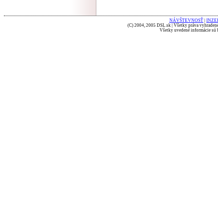
NÁVŠTEVNOSŤ
|
INZE
(C) 2004, 2005 DSL.sk | Všetky práva vyhradené
Všetky uvedené informácie sú b