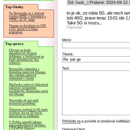
Od: roob_ | Pridané: 2024-09-12 
Top články
to je ok, ze robia 5G, ale nech ta
Na Slovensku sa v tichosti
vypína ADSL v lokalitách s
islo 40/2, prave teraz 15:01 ide 1
VDSL, už 31. mája
Take 5G si mozu...
Orange sa doťahuje na UPC
Odpovedať
a O2, spustí 2.5 Gbps
pripojenie
Meno:
Top správy
Chrome sa bude
aktualizovať dvakrát
Titulok:
týždenne, v budúcnosti sa
bude aktualizovať bez
reštartov
Text:
Rumunsko odstrelmi a
blokádou mení tok Dunaja,
aby udržalo jadrovú
elektráreň v chode
Maďarsko jadrovú elektráreň
nakoniec kompletne
neodstavilo, Rumunsko mení
tok Dunaja
Slovensko.sk má opäť
technické problémy
Železnice znižujú kvôli teplu
rýchlosť iba na 50 km/h,
spôsobuje to meškanie
Prihláste sa
a povoľte si emailové notifiká
V Poľsku spustili takmer
gigawatthodinové úložisko,
z LiFePO4 článkov
Overovací text: