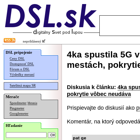
neprihlásený
4ka spustila 5G 
DSL pripojenie
Ceny DSL
mestách, pokryt
Dostupnosť DSL
Fórum o DSL
Výsledky meraní
Satelitná mapa SR
Diskusia k článku:
4ka spus
pokrytie vôbec neudáva
Merače
Speedmeter
Merania
Prispievajte do diskusií ako
p
Pingmeter
Googlemeter
Komentár, na ktorý odpovedá
Hľadanie
pat ge