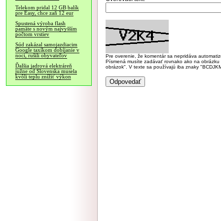
Telekom pridal 12 GB balík
pre Easy, chce zaň 12 eur
Spustená výroba flash
pamäte s novým najvyšším
počtom vrstiev
Súd zakázal samojazdiacim
Google taxíkom dobíjanie v
noci, rušili obyvateľov
Pre overenie, že komentár sa nepridáva automatizov
Písmená musíte zadávať rovnako ako na obrázku veľk
Ďalšia jadrová elektráreň
obrázok". V texte sa používajú iba znaky "BC
južne od Slovenska musela
kvôli teplu znížiť výkon