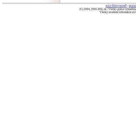
NÁVŠTEVNOSŤ
|
INZE
(C) 2004, 2005 DSL.sk | Všetky práva vyhradené
Všetky uvedené informácie sú b