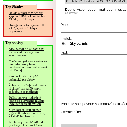
Od: hulvat2 | Pridané: 2024-09-13 15:20:21
Top články
Dobite. Aspon budem mat jeden mesiac 
Na Slovensku sa v tichosti
Odpovedať
vypína ADSL v lokalitách s
VDSL, už 31. mája
Meno:
Orange sa doťahuje na UPC
a O2, spustí 2.5 Gbps
pripojenie
Titulok:
Top správy
Alza nasadila dve novinky,
jednu užitočnú a jednu
Text:
kontroverznú
Maďarsko jadrovú elektráreň
nakoniec kompletne
neodstavilo, Rumunsko mení
tok Dunaja
Slovensko.sk má opäť
technické problémy
Železnice znižujú kvôli teplu
rýchlosť iba na 50 km/h,
spôsobuje to meškanie
Ďalšia jadrová elektráreň
južne od Slovenska musela
Prihláste sa
a povoľte si emailové notifiká
kvôli teplu znížiť výkon
V Poľsku spustili takmer
Overovací text:
gigawatthodinové úložisko,
z LiFePO4 článkov
Telekom pridal 12 GB balík
pre Easy, chce zaň 12 eur