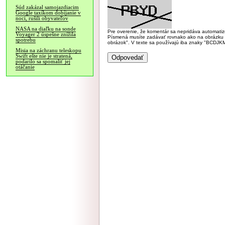
Súd zakázal samojazdiacim
Google taxíkom dobíjanie v
noci, rušili obyvateľov
NASA na diaľku na sonde
Pre overenie, že komentár sa nepridáva automatizov
Voyager 2 úspešne znížila
Písmená musíte zadávať rovnako ako na obrázku veľk
spotrebu
obrázok". V texte sa používajú iba znaky "BC
Misia na záchranu teleskopu
Swift ešte nie je stratená,
podarilo sa spomaliť jej
otáčanie