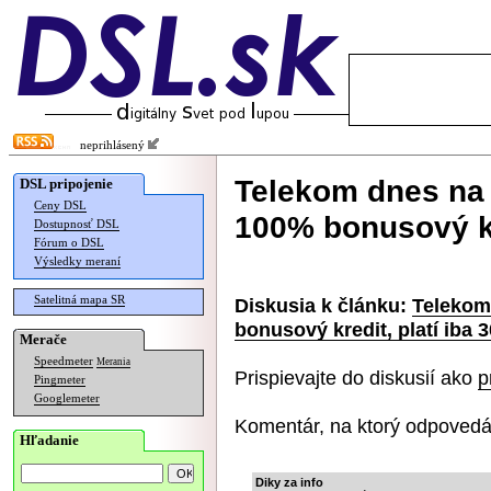
neprihlásený
Telekom dnes na
DSL pripojenie
Ceny DSL
100% bonusový kre
Dostupnosť DSL
Fórum o DSL
Výsledky meraní
Satelitná mapa SR
Diskusia k článku:
Telekom
bonusový kredit, platí iba 3
Merače
Speedmeter
Merania
Prispievajte do diskusií ako
p
Pingmeter
Googlemeter
Komentár, na ktorý odpovedá
Hľadanie
Diky za info