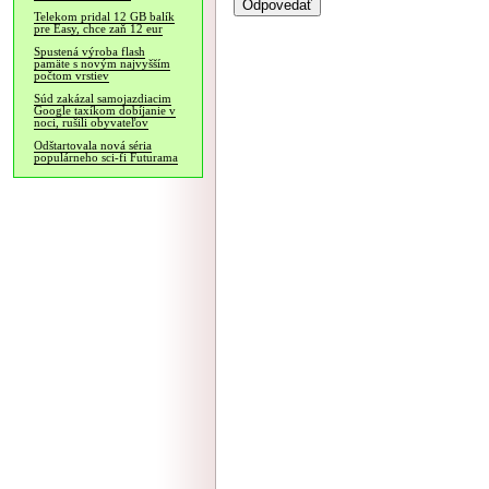
Telekom pridal 12 GB balík
pre Easy, chce zaň 12 eur
Spustená výroba flash
pamäte s novým najvyšším
počtom vrstiev
Súd zakázal samojazdiacim
Google taxíkom dobíjanie v
noci, rušili obyvateľov
Odštartovala nová séria
populárneho sci-fi Futurama