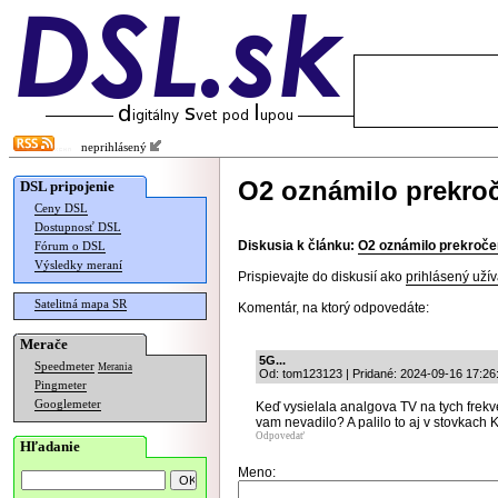
neprihlásený
O2 oznámilo prekroč
DSL pripojenie
Ceny DSL
Dostupnosť DSL
Diskusia k článku:
O2 oznámilo prekroče
Fórum o DSL
Výsledky meraní
Prispievajte do diskusií ako
prihlásený užív
Satelitná mapa SR
Komentár, na ktorý odpovedáte:
Merače
5G...
Speedmeter
Merania
Od: tom123123 | Pridané: 2024-09-16 17:26
Pingmeter
Googlemeter
Keď vysielala analgova TV na tych frekv
vam nevadilo? A palilo to aj v stovkach
Odpovedať
Hľadanie
Meno: