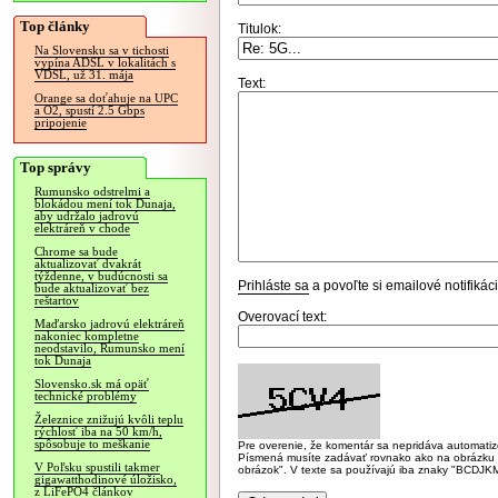
Top články
Titulok:
Na Slovensku sa v tichosti
vypína ADSL v lokalitách s
VDSL, už 31. mája
Text:
Orange sa doťahuje na UPC
a O2, spustí 2.5 Gbps
pripojenie
Top správy
Rumunsko odstrelmi a
blokádou mení tok Dunaja,
aby udržalo jadrovú
elektráreň v chode
Chrome sa bude
aktualizovať dvakrát
týždenne, v budúcnosti sa
Prihláste sa
a povoľte si emailové notifiká
bude aktualizovať bez
reštartov
Overovací text:
Maďarsko jadrovú elektráreň
nakoniec kompletne
neodstavilo, Rumunsko mení
tok Dunaja
Slovensko.sk má opäť
technické problémy
Železnice znižujú kvôli teplu
rýchlosť iba na 50 km/h,
spôsobuje to meškanie
Pre overenie, že komentár sa nepridáva automatizov
Písmená musíte zadávať rovnako ako na obrázku veľk
V Poľsku spustili takmer
obrázok". V texte sa používajú iba znaky "BC
gigawatthodinové úložisko,
z LiFePO4 článkov