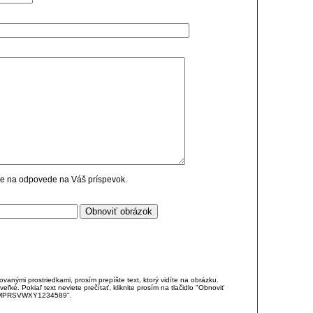
cie na odpovede na Váš príspevok.
anými prostriedkami, prosím prepíšte text, ktorý vidíte na obrázku.
é. Pokiaľ text neviete prečítať, kliknite prosím na tlačidlo "Obnoviť
DJKMPRSVWXY1234589".