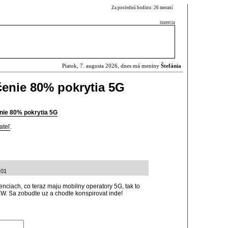
Za poslednú hodinu: 26 meraní
inzercia
Piatok, 7. augusta 2026, dnes má meniny
Štefánia
enie 80% pokrytia 5G
nie 80% pokrytia 5G
ateľ
.
:01
enciach, co teraz maju mobilny operatory 5G, tak to
 KW. Sa zobudte uz a chodte konspirovat inde!