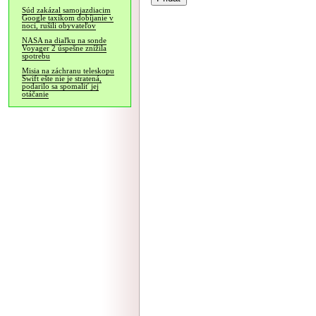
Súd zakázal samojazdiacim
Google taxíkom dobíjanie v
noci, rušili obyvateľov
NASA na diaľku na sonde
Voyager 2 úspešne znížila
spotrebu
Misia na záchranu teleskopu
Swift ešte nie je stratená,
podarilo sa spomaliť jej
otáčanie