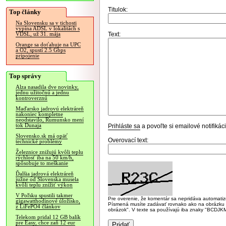
Titulok:
Top články
Na Slovensku sa v tichosti
vypína ADSL v lokalitách s
Text:
VDSL, už 31. mája
Orange sa doťahuje na UPC
a O2, spustí 2.5 Gbps
pripojenie
Top správy
Alza nasadila dve novinky,
jednu užitočnú a jednu
kontroverznú
Maďarsko jadrovú elektráreň
nakoniec kompletne
neodstavilo, Rumunsko mení
tok Dunaja
Prihláste sa
a povoľte si emailové notifiká
Slovensko.sk má opäť
Overovací text:
technické problémy
Železnice znižujú kvôli teplu
rýchlosť iba na 50 km/h,
spôsobuje to meškanie
Ďalšia jadrová elektráreň
južne od Slovenska musela
kvôli teplu znížiť výkon
V Poľsku spustili takmer
Pre overenie, že komentár sa nepridáva automatizov
gigawatthodinové úložisko,
Písmená musíte zadávať rovnako ako na obrázku veľk
z LiFePO4 článkov
obrázok". V texte sa používajú iba znaky "BC
Telekom pridal 12 GB balík
pre Easy, chce zaň 12 eur