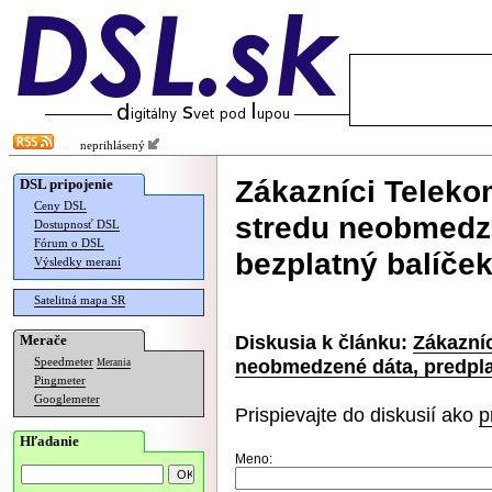
neprihlásený
Zákazníci Telek
DSL pripojenie
Ceny DSL
stredu neobmedze
Dostupnosť DSL
Fórum o DSL
bezplatný balíče
Výsledky meraní
Satelitná mapa SR
Diskusia k článku:
Zákazní
Merače
neobmedzené dáta, predpla
Speedmeter
Merania
Pingmeter
Googlemeter
Prispievajte do diskusií ako
p
Hľadanie
Meno: