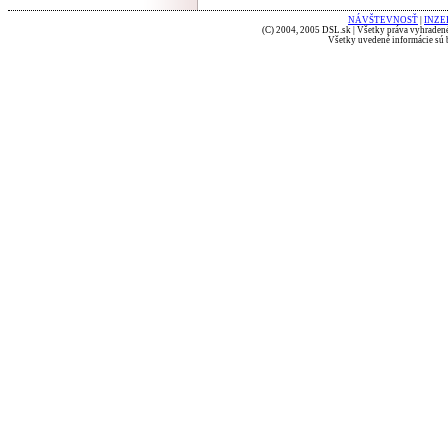
NÁVŠTEVNOSŤ
|
INZE
(C) 2004, 2005 DSL.sk | Všetky práva vyhradené
Všetky uvedené informácie sú b