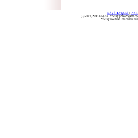
NÁVŠTEVNOSŤ
|
INZE
(C) 2004, 2005 DSL.sk | Všetky práva vyhradené
Všetky uvedené informácie sú b