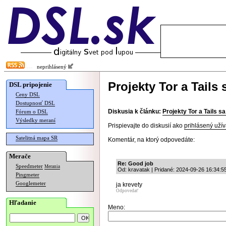
neprihlásený
Projekty Tor a Tails 
DSL pripojenie
Ceny DSL
Dostupnosť DSL
Diskusia k článku:
Projekty Tor a Tails sa
Fórum o DSL
Výsledky meraní
Prispievajte do diskusií ako
prihlásený užív
Satelitná mapa SR
Komentár, na ktorý odpovedáte:
Merače
Re: Good job
Speedmeter
Merania
Od: kravatak | Pridané: 2024-09-26 16:34:5
Pingmeter
Googlemeter
ja krevety
Odpovedať
Hľadanie
Meno: