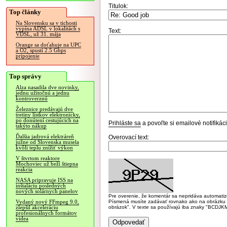
Titulok:
Top články
Na Slovensku sa v tichosti
vypína ADSL v lokalitách s
Text:
VDSL, už 31. mája
Orange sa doťahuje na UPC
a O2, spustí 2.5 Gbps
pripojenie
Top správy
Alza nasadila dve novinky,
jednu užitočnú a jednu
kontroverznú
Železnice predávajú dve
tretiny lístkov elektronicky,
po donútení cestujúcich na
Prihláste sa
a povoľte si emailové notifiká
takýto nákup
Ďalšia jadrová elektráreň
Overovací text:
južne od Slovenska musela
kvôli teplu znížiť výkon
V štvrtom reaktore
Mochoviec už beží štiepna
reakcia
NASA pripravuje ISS na
inštaláciu posledných
nových solárnych panelov
Pre overenie, že komentár sa nepridáva automatizov
Písmená musíte zadávať rovnako ako na obrázku veľk
Vydaný nový FFmpeg 9.0,
obrázok". V texte sa používajú iba znaky "BC
zlepšil akceleráciu
profesionálnych formátov
videa