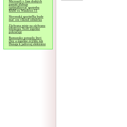
Microsoft v čase drahých
pamätí sľubuje
optimalizovať spotrebu
RAM vo Windows 11
Slovenská sporiteľňa bude
mať cez víkend odstávku
Záchrana misie na záchranu
teleskopu Swift úspešne
pokračuje
Rumunsko potopilo štyri
člny a úspešne zvýšilo tok
Dunaja k jadrovej elektrárni