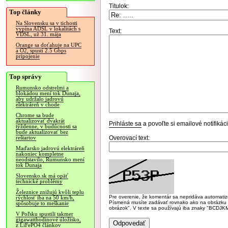
Titulok:
Top články
Na Slovensku sa v tichosti
vypína ADSL v lokalitách s
Text:
VDSL, už 31. mája
Orange sa doťahuje na UPC
a O2, spustí 2.5 Gbps
pripojenie
Top správy
Rumunsko odstrelmi a
blokádou mení tok Dunaja,
aby udržalo jadrovú
elektráreň v chode
Chrome sa bude
aktualizovať dvakrát
Prihláste sa
a povoľte si emailové notifiká
týždenne, v budúcnosti sa
bude aktualizovať bez
Overovací text:
reštartov
Maďarsko jadrovú elektráreň
nakoniec kompletne
neodstavilo, Rumunsko mení
tok Dunaja
Slovensko.sk má opäť
technické problémy
Železnice znižujú kvôli teplu
Pre overenie, že komentár sa nepridáva automatizov
rýchlosť iba na 50 km/h,
Písmená musíte zadávať rovnako ako na obrázku veľk
spôsobuje to meškanie
obrázok". V texte sa používajú iba znaky "BC
V Poľsku spustili takmer
gigawatthodinové úložisko,
z LiFePO4 článkov