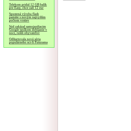
Telekom pridal 12 GB balík
pre Easy, chce zaň 12 eur
Spustená výroba flash
pamäte s novým najvyšším
počtom vrstiev
Súd zakázal samojazdiacim
Google taxíkom dobíjanie v
noci, rušili obyvateľov
Odštartovala nová séria
populárneho sci-fi Futurama