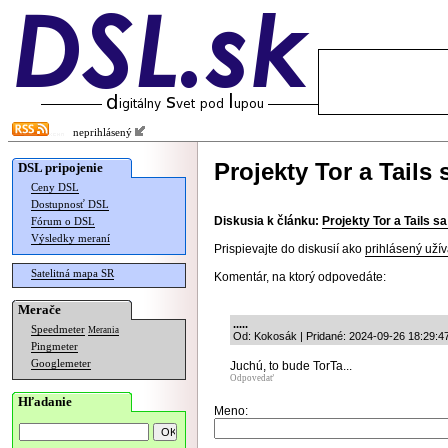
neprihlásený
Projekty Tor a Tails 
DSL pripojenie
Ceny DSL
Dostupnosť DSL
Diskusia k článku:
Projekty Tor a Tails sa
Fórum o DSL
Výsledky meraní
Prispievajte do diskusií ako
prihlásený užív
Satelitná mapa SR
Komentár, na ktorý odpovedáte:
Merače
.....
Speedmeter
Merania
Od: Kokosák | Pridané: 2024-09-26 18:29:4
Pingmeter
Googlemeter
Juchú, to bude TorTa...
Odpovedať
Hľadanie
Meno: