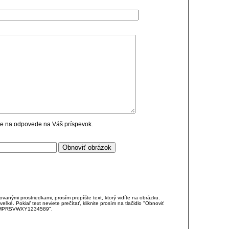
cie na odpovede na Váš príspevok.
anými prostriedkami, prosím prepíšte text, ktorý vidíte na obrázku.
é. Pokiaľ text neviete prečítať, kliknite prosím na tlačidlo "Obnoviť
DJKMPRSVWXY1234589".