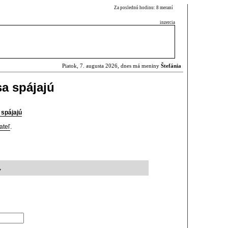
Za poslednú hodinu: 8 meraní
inzercia
Piatok, 7. augusta 2026, dnes má meniny
Štefánia
sa spájajú
 spájajú
ateľ
.
7