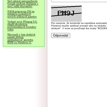
Súd zakázal samojazdiacim
Google taxíkom dobíjanie v
noci, rušili obyvateľov
NASA pripravuje ISS na
inštaláciu posledných
nových solárnych panelov
Vydaný nový FFmpeg 9.0,
Pre overenie, že komentár sa nepridáva automatizov
zlepšil akceleráciu
Písmená musíte zadávať rovnako ako na obrázku veľk
profesionálnych formátov
obrázok". V texte sa používajú iba znaky "BC
videa
Microsoft v čase drahých
pamätí sľubuje
optimalizovať spotrebu
RAM vo Windows 11