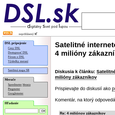
neprihlásený
Satelitné interne
DSL pripojenie
Ceny DSL
4 milióny zákazn
Dostupnosť DSL
Fórum o DSL
Výsledky meraní
Satelitná mapa SR
Diskusia k článku:
Satelitn
milióny zákazníkov
Merače
Speedmeter
Merania
Prispievajte do diskusií ako
p
Pingmeter
Googlemeter
Komentár, na ktorý odpovedá
Hľadanie
Re: 4 miliónov zákazníkov