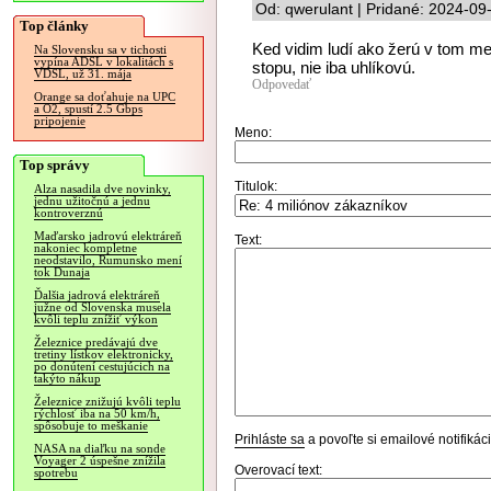
Od: qwerulant | Pridané: 2024-09
Top články
Ked vidim ludí ako žerú v tom me
Na Slovensku sa v tichosti
vypína ADSL v lokalitách s
stopu, nie iba uhlíkovú.
VDSL, už 31. mája
Odpovedať
Orange sa doťahuje na UPC
a O2, spustí 2.5 Gbps
pripojenie
Meno:
Top správy
Titulok:
Alza nasadila dve novinky,
jednu užitočnú a jednu
kontroverznú
Maďarsko jadrovú elektráreň
Text:
nakoniec kompletne
neodstavilo, Rumunsko mení
tok Dunaja
Ďalšia jadrová elektráreň
južne od Slovenska musela
kvôli teplu znížiť výkon
Železnice predávajú dve
tretiny lístkov elektronicky,
po donútení cestujúcich na
takýto nákup
Železnice znižujú kvôli teplu
rýchlosť iba na 50 km/h,
spôsobuje to meškanie
Prihláste sa
a povoľte si emailové notifiká
NASA na diaľku na sonde
Voyager 2 úspešne znížila
Overovací text:
spotrebu