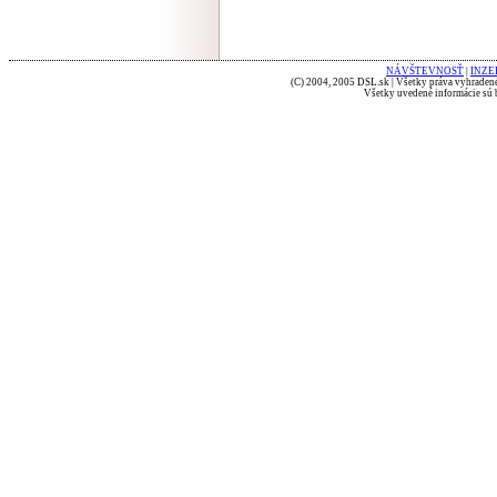
NÁVŠTEVNOSŤ
|
INZE
(C) 2004, 2005 DSL.sk | Všetky práva vyhradené
Všetky uvedené informácie sú b