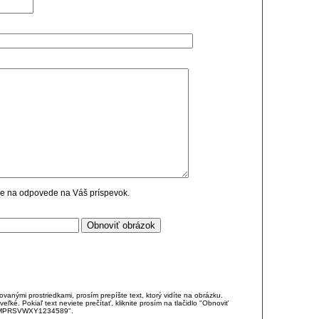
cie na odpovede na Váš príspevok.
anými prostriedkami, prosím prepíšte text, ktorý vidíte na obrázku.
é. Pokiaľ text neviete prečítať, kliknite prosím na tlačidlo "Obnoviť
DJKMPRSVWXY1234589".