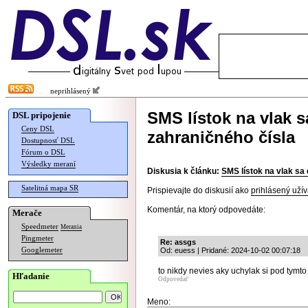
neprihlásený
SMS lístok na vlak s
DSL pripojenie
Ceny DSL
zahraničného čísla
Dostupnosť DSL
Fórum o DSL
Výsledky meraní
Diskusia k článku:
SMS lístok na vlak sa 
Satelitná mapa SR
Prispievajte do diskusií ako
prihlásený užív
Komentár, na ktorý odpovedáte:
Merače
Speedmeter
Merania
Pingmeter
Re: assgs
Googlemeter
Od: euess | Pridané: 2024-10-02 00:07:18
to nikdy nevies aky uchylak si pod tymto
Hľadanie
Odpovedať
Meno: