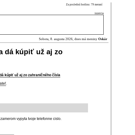
Za poslednú hodinu: 79 meraní
inzercia
Sobota, 8. augusta 2026, dnes má meniny
Oskár
a dá kúpiť už aj zo
dá kúpiť už aj zo zahraničného čísla
ateľ
.
 zamerom vypyta tvoje telefonne cislo.