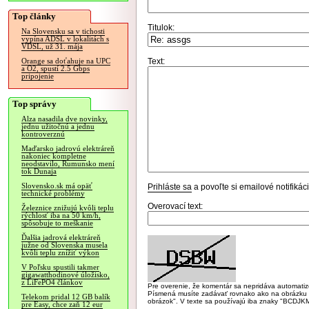
Top články
Titulok:
Na Slovensku sa v tichosti
vypína ADSL v lokalitách s
VDSL, už 31. mája
Text:
Orange sa doťahuje na UPC
a O2, spustí 2.5 Gbps
pripojenie
Top správy
Alza nasadila dve novinky,
jednu užitočnú a jednu
kontroverznú
Maďarsko jadrovú elektráreň
nakoniec kompletne
neodstavilo, Rumunsko mení
tok Dunaja
Slovensko.sk má opäť
Prihláste sa
a povoľte si emailové notifiká
technické problémy
Overovací text:
Železnice znižujú kvôli teplu
rýchlosť iba na 50 km/h,
spôsobuje to meškanie
Ďalšia jadrová elektráreň
južne od Slovenska musela
kvôli teplu znížiť výkon
V Poľsku spustili takmer
gigawatthodinové úložisko,
z LiFePO4 článkov
Pre overenie, že komentár sa nepridáva automatizov
Písmená musíte zadávať rovnako ako na obrázku veľk
Telekom pridal 12 GB balík
obrázok". V texte sa používajú iba znaky "BC
pre Easy, chce zaň 12 eur