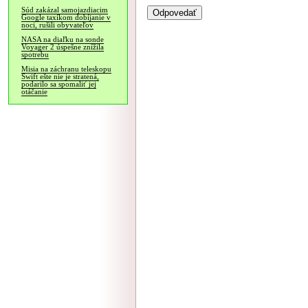
Súd zakázal samojazdiacim
Google taxíkom dobíjanie v
noci, rušili obyvateľov
NASA na diaľku na sonde
Voyager 2 úspešne znížila
spotrebu
Misia na záchranu teleskopu
Swift ešte nie je stratená,
podarilo sa spomaliť jej
otáčanie