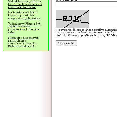
Súd zakázal samojazdiacim
Google taxíkom dobíjanie v
noci, rušili obyvateľov
NASA pripravuje ISS na
inštaláciu posledných
nových solárnych panelov
Vydaný nový FFmpeg 9.0,
zlepšil akceleráciu
profesionálnych formátov
Pre overenie, že komentár sa nepridáva automatizov
videa
Písmená musíte zadávať rovnako ako na obrázku veľk
obrázok". V texte sa používajú iba znaky "BC
Microsoft v čase drahých
pamätí sľubuje
optimalizovať spotrebu
RAM vo Windows 11