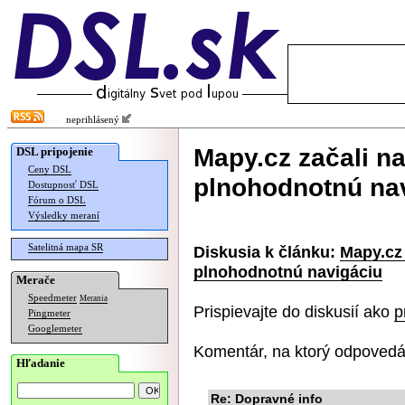
neprihlásený
Mapy.cz začali n
DSL pripojenie
Ceny DSL
plnohodnotnú na
Dostupnosť DSL
Fórum o DSL
Výsledky meraní
Satelitná mapa SR
Diskusia k článku:
Mapy.cz
plnohodnotnú navigáciu
Merače
Speedmeter
Merania
Prispievajte do diskusií ako
p
Pingmeter
Googlemeter
Komentár, na ktorý odpovedá
Hľadanie
Re: Dopravné info