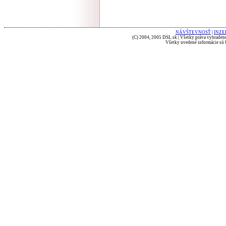
NÁVŠTEVNOSŤ
|
INZE
(C) 2004, 2005 DSL.sk | Všetky práva vyhradené
Všetky uvedené informácie sú b