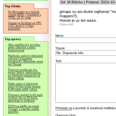
Od: M.Miiicho | Pridané: 2024-10
Top články
gmaps su asi druhe najhorsie "ma
Na Slovensku sa v tichosti
vypína ADSL v lokalitách s
mapami?).
VDSL, už 31. mája
Horsie je uz len waze.
Orange sa doťahuje na UPC
Odpovedať
a O2, spustí 2.5 Gbps
pripojenie
Meno:
Top správy
Alza nasadila dve novinky,
jednu užitočnú a jednu
Titulok:
kontroverznú
Maďarsko jadrovú elektráreň
nakoniec kompletne
Text:
neodstavilo, Rumunsko mení
tok Dunaja
Železnice predávajú dve
tretiny lístkov elektronicky,
po donútení cestujúcich na
takýto nákup
Ďalšia jadrová elektráreň
južne od Slovenska musela
kvôli teplu znížiť výkon
Železnice znižujú kvôli teplu
rýchlosť iba na 50 km/h,
spôsobuje to meškanie
NASA na diaľku na sonde
Prihláste sa
a povoľte si emailové notifiká
Voyager 2 úspešne znížila
spotrebu
Overovací text: