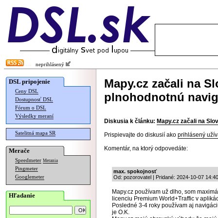
neprihlásený
Mapy.cz začali na 
DSL pripojenie
Ceny DSL
plnohodnotnú navig
Dostupnosť DSL
Fórum o DSL
Výsledky meraní
Diskusia k článku:
Mapy.cz začali na Sl
Satelitná mapa SR
Prispievajte do diskusií ako
prihlásený užív
Komentár, na ktorý odpovedáte:
Merače
Speedmeter
Merania
Pingmeter
max. spokojnosť
Googlemeter
Od: pozorovatel | Pridané: 2024-10-07 14:4
Mapy.cz používam už dlho, som maximál
Hľadanie
licenciu Premium World+Traffic v aplikác
Posledné 3-4 roky používam aj navigáciu
je O.K.