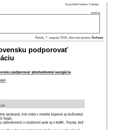
Za poslednú hodinu: 9 meraní
inzercia
Piatok, 7. augusta 2026, dnes má meniny
Štefánia
Slovensku podporovať
áciu
ovensku podporovať plnohodnotnú navigáciu
ateľ
.
0:14
ne spokojný. A to mám v mobile kúpenú aj doživotnú
ii Sygic.
 zabudovanú v osobnom aute aj s traffic, Toyota, tiež