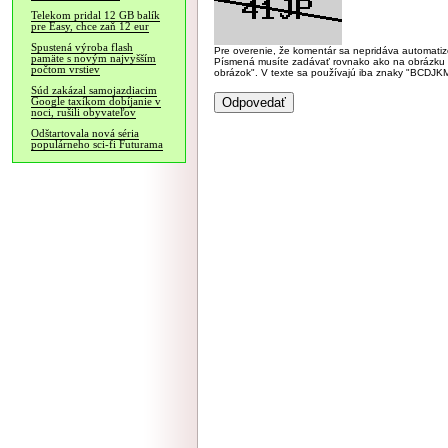
Telekom pridal 12 GB balík
pre Easy, chce zaň 12 eur
Spustená výroba flash
Pre overenie, že komentár sa nepridáva automatizov
pamäte s novým najvyšším
Písmená musíte zadávať rovnako ako na obrázku veľk
počtom vrstiev
obrázok". V texte sa používajú iba znaky "BC
Súd zakázal samojazdiacim
Google taxíkom dobíjanie v
noci, rušili obyvateľov
Odštartovala nová séria
populárneho sci-fi Futurama