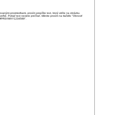
anými prostriedkami, prosím prepíšte text, ktorý vidíte na obrázku.
é. Pokiaľ text neviete prečítať, kliknite prosím na tlačidlo "Obnoviť
DJKMPRSVWXY1234589".