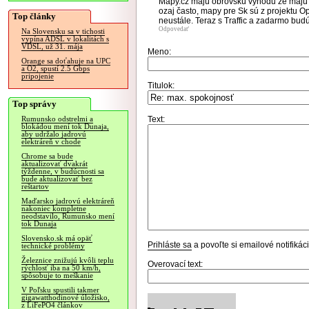
Mapy.cz majú obrovskú výhodu že majú pr
ozaj často, mapy pre Sk sú z projektu O
Top články
neustále. Teraz s Traffic a zadarmo bu
Odpovedať
Na Slovensku sa v tichosti
vypína ADSL v lokalitách s
VDSL, už 31. mája
Meno:
Orange sa doťahuje na UPC
a O2, spustí 2.5 Gbps
pripojenie
Titulok:
Top správy
Text:
Rumunsko odstrelmi a
blokádou mení tok Dunaja,
aby udržalo jadrovú
elektráreň v chode
Chrome sa bude
aktualizovať dvakrát
týždenne, v budúcnosti sa
bude aktualizovať bez
reštartov
Maďarsko jadrovú elektráreň
nakoniec kompletne
neodstavilo, Rumunsko mení
tok Dunaja
Slovensko.sk má opäť
Prihláste sa
a povoľte si emailové notifiká
technické problémy
Železnice znižujú kvôli teplu
Overovací text:
rýchlosť iba na 50 km/h,
spôsobuje to meškanie
V Poľsku spustili takmer
gigawatthodinové úložisko,
z LiFePO4 článkov