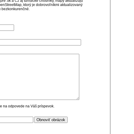
e Sk a Cz aj turistické chodníky, mapy aktualizujú
penStreetMap, ktorý je dobrovoľníkmi aktualizovaný
dú bezkonkurenčné.
cie na odpovede na Váš príspevok.