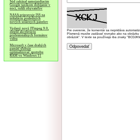
Súd zakázal samojazdiacim
Google taxíkom dobíjanie v
noci, rušili obyvateľov
NASA pripravuje ISS na
inštaláciu posledných
nových solárnych panelov
Vydaný nový FFmpeg 9.0,
Pre overenie, že komentár sa nepridáva automatizov
zlepšil akceleráciu
Písmená musíte zadávať rovnako ako na obrázku veľk
profesionálnych formátov
obrázok". V texte sa používajú iba znaky "BC
videa
Microsoft v čase drahých
pamätí sľubuje
optimalizovať spotrebu
RAM vo Windows 11