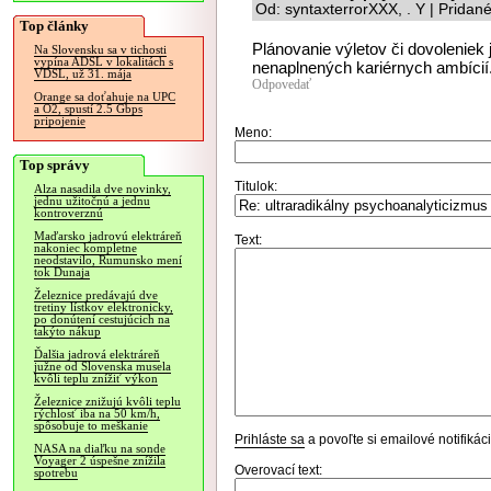
Od: syntaxterrorXXX, . Y | Pridan
Top články
Plánovanie výletov či dovoleniek
Na Slovensku sa v tichosti
vypína ADSL v lokalitách s
nenaplnených kariérnych ambícií
VDSL, už 31. mája
Odpovedať
Orange sa doťahuje na UPC
a O2, spustí 2.5 Gbps
pripojenie
Meno:
Top správy
Titulok:
Alza nasadila dve novinky,
jednu užitočnú a jednu
kontroverznú
Maďarsko jadrovú elektráreň
Text:
nakoniec kompletne
neodstavilo, Rumunsko mení
tok Dunaja
Železnice predávajú dve
tretiny lístkov elektronicky,
po donútení cestujúcich na
takýto nákup
Ďalšia jadrová elektráreň
južne od Slovenska musela
kvôli teplu znížiť výkon
Železnice znižujú kvôli teplu
rýchlosť iba na 50 km/h,
spôsobuje to meškanie
Prihláste sa
a povoľte si emailové notifiká
NASA na diaľku na sonde
Voyager 2 úspešne znížila
Overovací text:
spotrebu