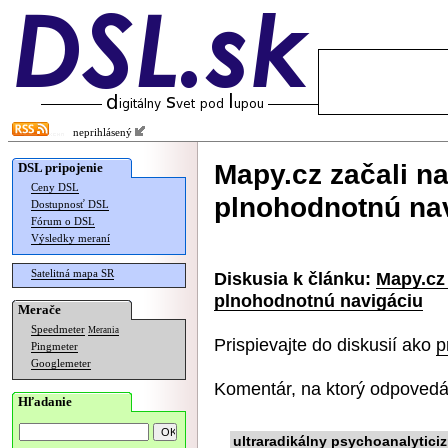
neprihlásený
Mapy.cz začali n
DSL pripojenie
Ceny DSL
plnohodnotnú na
Dostupnosť DSL
Fórum o DSL
Výsledky meraní
Satelitná mapa SR
Diskusia k článku:
Mapy.cz
plnohodnotnú navigáciu
Merače
Speedmeter
Merania
Prispievajte do diskusií ako
p
Pingmeter
Googlemeter
Komentár, na ktorý odpovedá
Hľadanie
ultraradikálny psychoanalytici