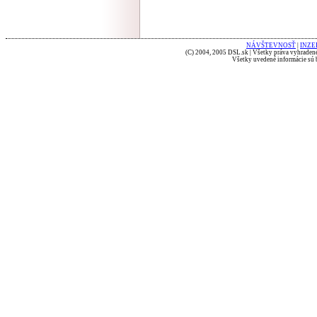
NÁVŠTEVNOSŤ
|
INZE
(C) 2004, 2005 DSL.sk | Všetky práva vyhradené
Všetky uvedené informácie sú b