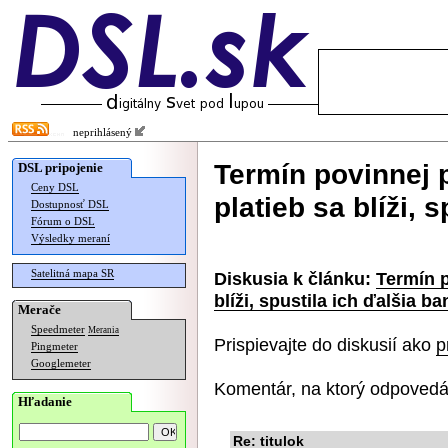
neprihlásený
Termín povinnej
DSL pripojenie
Ceny DSL
platieb sa blíži, 
Dostupnosť DSL
Fórum o DSL
Výsledky meraní
Satelitná mapa SR
Diskusia k článku:
Termín 
blíži, spustila ich ďalšia b
Merače
Speedmeter
Merania
Prispievajte do diskusií ako
p
Pingmeter
Googlemeter
Komentár, na ktorý odpovedá
Hľadanie
Re: titulok