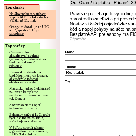
Od: Okamžitá platba | Pridané: 2
Top články
Práveže pre teba je to výhodnejšie
Na Slovensku sa v tichosti
vypína ADSL v lokalitách s
sprostredkovateľovi a pri prevo
VDSL, už 31. mája
Nastav si každej objednávke vari
Orange sa doťahuje na UPC
kód a napoj pohyby na účte na b
a O2, spustí 2.5 Gbps
Bezplatné API pre eshopy má FI
pripojenie
Odpovedať
Top správy
Meno:
Chrome sa bude
aktualizovať dvakrát
týždenne, v budúcnosti sa
bude aktualizovať bez
reštartov
Titulok:
Rumunsko odstrelmi a
blokádou mení tok Dunaja,
aby udržalo jadrovú
Text:
elektráreň v chode
Maďarsko jadrovú elektráreň
nakoniec kompletne
neodstavilo, Rumunsko mení
tok Dunaja
Slovensko.sk má opäť
technické problémy
Železnice znižujú kvôli teplu
rýchlosť iba na 50 km/h,
spôsobuje to meškanie
V Poľsku spustili takmer
gigawatthodinové úložisko,
z LiFePO4 článkov