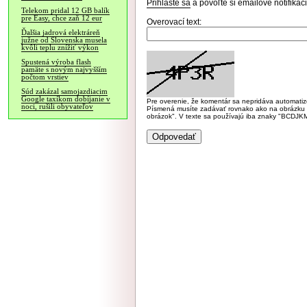
Prihláste sa
a povoľte si emailové notifiká
Telekom pridal 12 GB balík
pre Easy, chce zaň 12 eur
Overovací text:
Ďalšia jadrová elektráreň
južne od Slovenska musela
kvôli teplu znížiť výkon
Spustená výroba flash
pamäte s novým najvyšším
počtom vrstiev
Súd zakázal samojazdiacim
Google taxíkom dobíjanie v
Pre overenie, že komentár sa nepridáva automatizov
noci, rušili obyvateľov
Písmená musíte zadávať rovnako ako na obrázku veľk
obrázok". V texte sa používajú iba znaky "BC