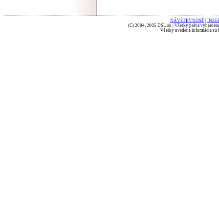
NÁVŠTEVNOSŤ
|
INZE
(C) 2004, 2005 DSL.sk | Všetky práva vyhradené
Všetky uvedené informácie sú b