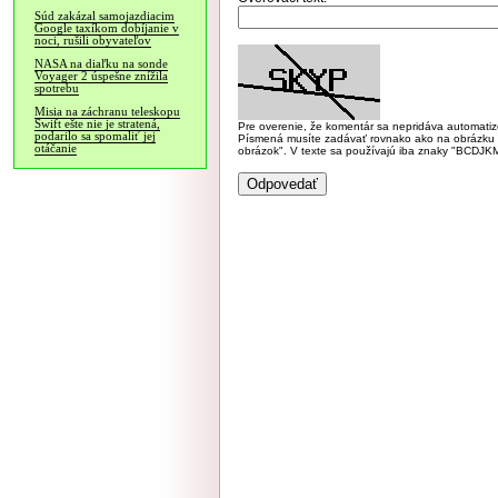
Súd zakázal samojazdiacim
Google taxíkom dobíjanie v
noci, rušili obyvateľov
NASA na diaľku na sonde
Voyager 2 úspešne znížila
spotrebu
Misia na záchranu teleskopu
Swift ešte nie je stratená,
Pre overenie, že komentár sa nepridáva automatizov
podarilo sa spomaliť jej
Písmená musíte zadávať rovnako ako na obrázku veľk
otáčanie
obrázok". V texte sa používajú iba znaky "BC