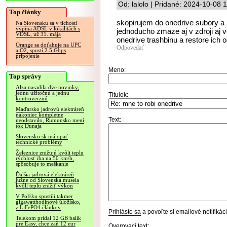
Od: lalolo | Pridané: 2024-10-08 
Top články
skopirujem do onedrive subory a p
Na Slovensku sa v tichosti
vypína ADSL v lokalitách s
jednoducho zmaze aj v zdroji aj 
VDSL, už 31. mája
onedrive trashbinu a restore ich o
Orange sa doťahuje na UPC
Odpovedať
a O2, spustí 2.5 Gbps
pripojenie
Meno:
Top správy
Alza nasadila dve novinky,
jednu užitočnú a jednu
Titulok:
kontroverznú
Maďarsko jadrovú elektráreň
nakoniec kompletne
Text:
neodstavilo, Rumunsko mení
tok Dunaja
Slovensko.sk má opäť
technické problémy
Železnice znižujú kvôli teplu
rýchlosť iba na 50 km/h,
spôsobuje to meškanie
Ďalšia jadrová elektráreň
južne od Slovenska musela
kvôli teplu znížiť výkon
V Poľsku spustili takmer
gigawatthodinové úložisko,
z LiFePO4 článkov
Prihláste sa
a povoľte si emailové notifiká
Telekom pridal 12 GB balík
pre Easy, chce zaň 12 eur
Overovací text: