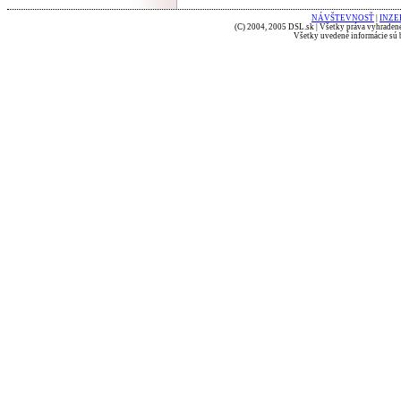
NÁVŠTEVNOSŤ
|
INZE
(C) 2004, 2005 DSL.sk | Všetky práva vyhradené
Všetky uvedené informácie sú b