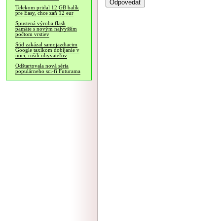
Telekom pridal 12 GB balík
pre Easy, chce zaň 12 eur
Spustená výroba flash
pamäte s novým najvyšším
počtom vrstiev
Súd zakázal samojazdiacim
Google taxíkom dobíjanie v
noci, rušili obyvateľov
Odštartovala nová séria
populárneho sci-fi Futurama