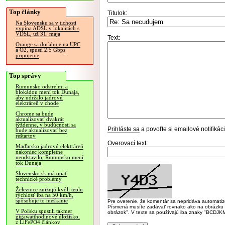
Top články
Titulok:
Na Slovensku sa v tichosti
vypína ADSL v lokalitách s
VDSL, už 31. mája
Text:
Orange sa doťahuje na UPC
a O2, spustí 2.5 Gbps
pripojenie
Top správy
Rumunsko odstrelmi a
blokádou mení tok Dunaja,
aby udržalo jadrovú
elektráreň v chode
Chrome sa bude
aktualizovať dvakrát
týždenne, v budúcnosti sa
Prihláste sa
a povoľte si emailové notifiká
bude aktualizovať bez
reštartov
Overovací text:
Maďarsko jadrovú elektráreň
nakoniec kompletne
neodstavilo, Rumunsko mení
tok Dunaja
Slovensko.sk má opäť
technické problémy
Železnice znižujú kvôli teplu
rýchlosť iba na 50 km/h,
spôsobuje to meškanie
Pre overenie, že komentár sa nepridáva automatizov
Písmená musíte zadávať rovnako ako na obrázku veľk
V Poľsku spustili takmer
obrázok". V texte sa používajú iba znaky "BC
gigawatthodinové úložisko,
z LiFePO4 článkov