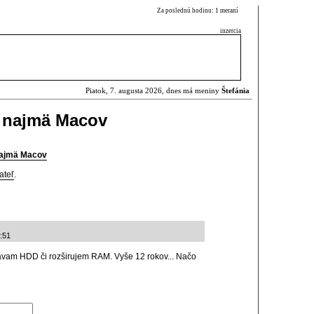
Za poslednú hodinu: 1 meraní
inzercia
Piatok, 7. augusta 2026, dnes má meniny
Štefánia
, najmä Macov
 najmä Macov
ateľ
.
:51
ávam HDD či rozširujem RAM. Vyše 12 rokov... Načo