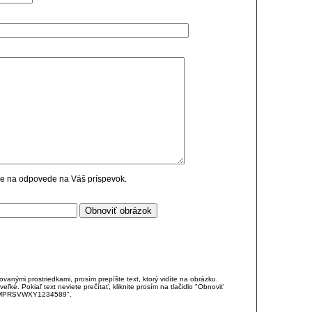
cie na odpovede na Váš príspevok.
anými prostriedkami, prosím prepíšte text, ktorý vidíte na obrázku.
é. Pokiaľ text neviete prečítať, kliknite prosím na tlačidlo "Obnoviť
DJKMPRSVWXY1234589".