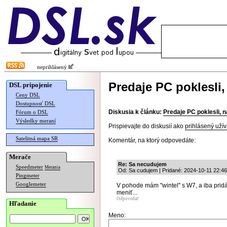
neprihlásený
Predaje PC poklesli
DSL pripojenie
Ceny DSL
Dostupnosť DSL
Diskusia k článku:
Predaje PC poklesli,
Fórum o DSL
Výsledky meraní
Prispievajte do diskusií ako
prihlásený užív
Satelitná mapa SR
Komentár, na ktorý odpovedáte:
Merače
Re: Sa necudujem
Speedmeter
Merania
Od: Sa cudujem | Pridané: 2024-10-11 22:46
Pingmeter
Googlemeter
V pohode mám "wintel" s W7, a iba prid
meniť...
Odpovedať
Hľadanie
Meno: