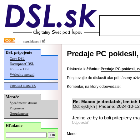
neprihlásený
Predaje PC poklesli
DSL pripojenie
Ceny DSL
Dostupnosť DSL
Diskusia k článku:
Predaje PC poklesli,
Fórum o DSL
Výsledky meraní
Prispievajte do diskusií ako
prihlásený užív
Satelitná mapa SR
Komentár, na ktorý odpovedáte:
Merače
Re: Macov je dostatok, len ich
Speedmeter
Merania
Od: ejkhjkh | Pridané: 2024-10-1
Pingmeter
Googlemeter
Jedine ze by to boli pritepleny ma
Odpovedať
Hľadanie
Meno: