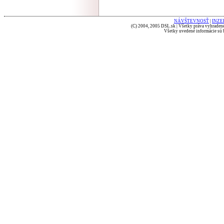
NÁVŠTEVNOSŤ
|
INZE
(C) 2004, 2005 DSL.sk | Všetky práva vyhradené
Všetky uvedené informácie sú b