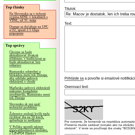
Top články
Titulok:
Na Slovensku sa v tichosti
vypína ADSL v lokalitách s
VDSL, už 31. mája
Text:
Orange sa doťahuje na UPC
a O2, spustí 2.5 Gbps
pripojenie
Top správy
Chrome sa bude
aktualizovať dvakrát
týždenne, v budúcnosti sa
bude aktualizovať bez
reštartov
Rumunsko odstrelmi a
blokádou mení tok Dunaja,
Prihláste sa
a povoľte si emailové notifiká
aby udržalo jadrovú
elektráreň v chode
Overovací text:
Maďarsko jadrovú elektráreň
nakoniec kompletne
neodstavilo, Rumunsko mení
tok Dunaja
Slovensko.sk má opäť
technické problémy
Železnice znižujú kvôli teplu
rýchlosť iba na 50 km/h,
spôsobuje to meškanie
Pre overenie, že komentár sa nepridáva automatizov
Písmená musíte zadávať rovnako ako na obrázku veľk
V Poľsku spustili takmer
obrázok". V texte sa používajú iba znaky "BC
gigawatthodinové úložisko,
z LiFePO4 článkov