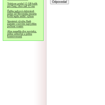
Telekom pridal 12 GB balík
pre Easy, chce zaň 12 eur
Ďalšia jadrová elektráreň
južne od Slovenska musela
kvôli teplu znížiť výkon
Spustená výroba flash
pamäte s novým najvyšším
počtom vrstiev
Alza nasadila dve novinky,
jednu užitočnú a jednu
kontroverznú