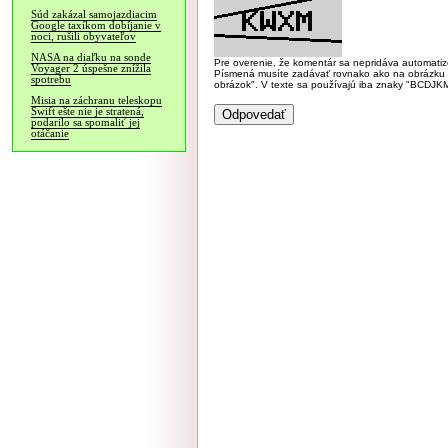
Súd zakázal samojazdiacim
Google taxíkom dobíjanie v
noci, rušili obyvateľov
NASA na diaľku na sonde
Pre overenie, že komentár sa nepridáva automatizov
Voyager 2 úspešne znížila
Písmená musíte zadávať rovnako ako na obrázku veľk
spotrebu
obrázok". V texte sa používajú iba znaky "BC
Misia na záchranu teleskopu
Swift ešte nie je stratená,
podarilo sa spomaliť jej
otáčanie