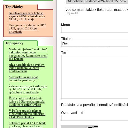
Od: hehehe | Pridané: 2024-10-11 15:55:57
Top články
ved uz mas - takto z fleku napr. macbook
Na Slovensku sa v tichosti
Odpovedať
vypína ADSL v lokalitách s
VDSL, už 31. mája
Meno:
Orange sa doťahuje na UPC
a O2, spustí 2.5 Gbps
pripojenie
Titulok:
Top správy
Maďarsko jadrovú elektráreň
nakoniec kompletne
Text:
neodstavilo, Rumunsko mení
tok Dunaja
Alza nasadila dve novinky,
jednu užitočnú a jednu
kontroverznú
Slovensko.sk má opäť
technické problémy
Železnice znižujú kvôli teplu
rýchlosť iba na 50 km/h,
spôsobuje to meškanie
Ďalšia jadrová elektráreň
južne od Slovenska musela
Prihláste sa
a povoľte si emailové notifiká
kvôli teplu znížiť výkon
V Poľsku spustili takmer
Overovací text:
gigawatthodinové úložisko,
z LiFePO4 článkov
Telekom pridal 12 GB balík
pre Easy, chce zaň 12 eur