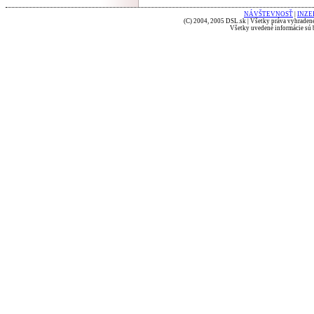
NÁVŠTEVNOSŤ
|
INZE
(C) 2004, 2005 DSL.sk | Všetky práva vyhradené
Všetky uvedené informácie sú b