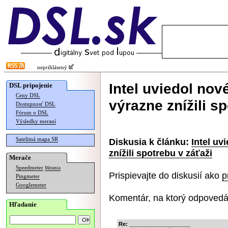
neprihlásený
Intel uviedol no
DSL pripojenie
Ceny DSL
výrazne znížili s
Dostupnosť DSL
Fórum o DSL
Výsledky meraní
Satelitná mapa SR
Diskusia k článku:
Intel uv
znížili spotrebu v záťaži
Merače
Speedmeter
Merania
Prispievajte do diskusií ako
p
Pingmeter
Googlemeter
Komentár, na ktorý odpovedá
Hľadanie
Re: ____________________