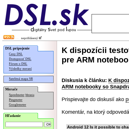
neprihlásený
K dispozícii test
DSL pripojenie
Ceny DSL
pre ARM noteboo
Dostupnosť DSL
Fórum o DSL
Výsledky meraní
Satelitná mapa SR
Diskusia k článku:
K dispoz
ARM notebooky so Snapdr
Merače
Speedmeter
Merania
Prispievajte do diskusií ako
p
Pingmeter
Googlemeter
Komentár, na ktorý odpovedá
Hľadanie
Android 12 Is it possible to c