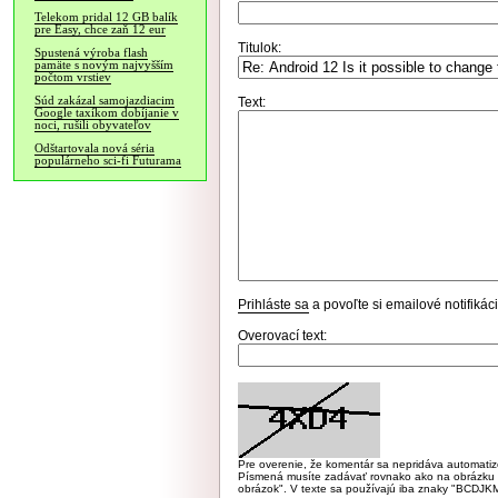
Telekom pridal 12 GB balík
pre Easy, chce zaň 12 eur
Titulok:
Spustená výroba flash
pamäte s novým najvyšším
počtom vrstiev
Súd zakázal samojazdiacim
Text:
Google taxíkom dobíjanie v
noci, rušili obyvateľov
Odštartovala nová séria
populárneho sci-fi Futurama
Prihláste sa
a povoľte si emailové notifiká
Overovací text:
Pre overenie, že komentár sa nepridáva automatizov
Písmená musíte zadávať rovnako ako na obrázku veľk
obrázok". V texte sa používajú iba znaky "BC