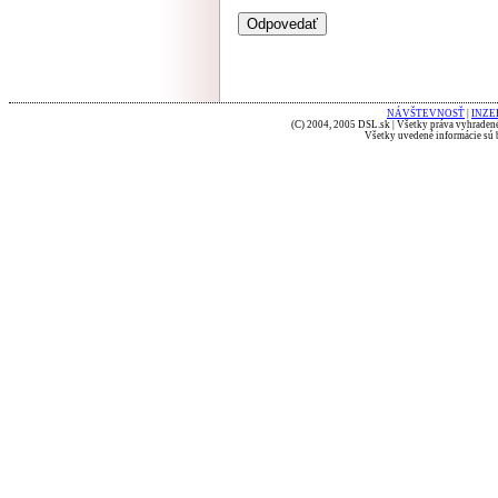
NÁVŠTEVNOSŤ
|
INZE
(C) 2004, 2005 DSL.sk | Všetky práva vyhradené
Všetky uvedené informácie sú b