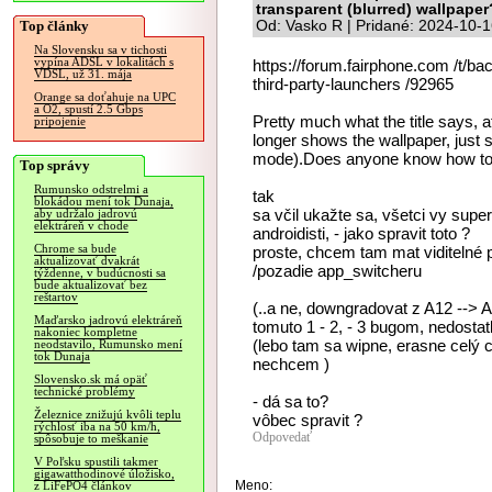
transparent (blurred) wallpaper
Top články
Od: Vasko R | Pridané: 2024-10-1
Na Slovensku sa v tichosti
vypína ADSL v lokalitách s
https://forum.fairphone.com /t/ba
VDSL, už 31. mája
third-party-launchers /92965
Orange sa doťahuje na UPC
a O2, spustí 2.5 Gbps
Pretty much what the title says, a
pripojenie
longer shows the wallpaper, just 
mode).Does anyone know how to f
Top správy
Rumunsko odstrelmi a
tak
blokádou mení tok Dunaja,
sa včil ukažte sa, všetci vy supers
aby udržalo jadrovú
elektráreň v chode
androidisti, - jako spravit toto ?
Chrome sa bude
proste, chcem tam mat viditelné p
aktualizovať dvakrát
/pozadie app_switcheru
týždenne, v budúcnosti sa
bude aktualizovať bez
reštartov
(..a ne, downgradovat z A12 --> A
Maďarsko jadrovú elektráreň
tomuto 1 - 2, - 3 bugom, nedosta
nakoniec kompletne
(lebo tam sa wipne, erasne celý
neodstavilo, Rumunsko mení
tok Dunaja
nechcem )
Slovensko.sk má opäť
technické problémy
- dá sa to?
Železnice znižujú kvôli teplu
vôbec spravit ?
rýchlosť iba na 50 km/h,
Odpovedať
spôsobuje to meškanie
V Poľsku spustili takmer
gigawatthodinové úložisko,
Meno:
z LiFePO4 článkov